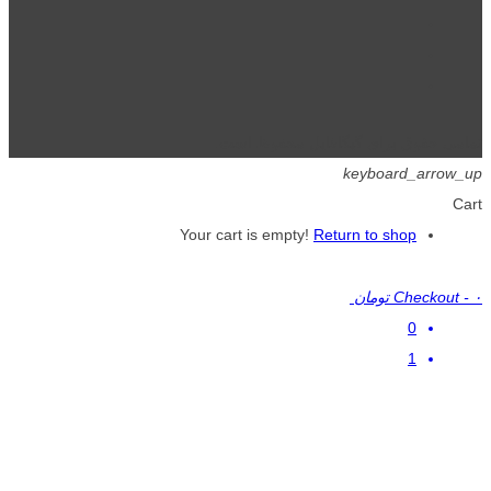
تمامی حقوق برای گیگافایل محفوظ است.
keyboard_arrow_up
Cart
Your cart is empty!
Return to shop
۰ تومان
-
Checkout
0
1