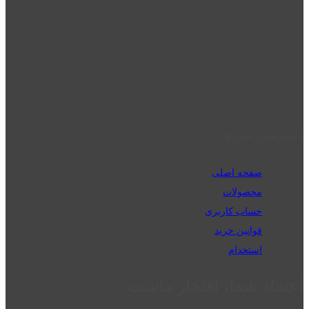
location_on
قزوین - الوند
phone_android
02832223098
perm_phone_msg
09192143350
دسترسی سریع
صفحه اصلی
محصولات
حساب کاربری
قوانین خرید
استخدام
اعتماد شما، افتخار ماست