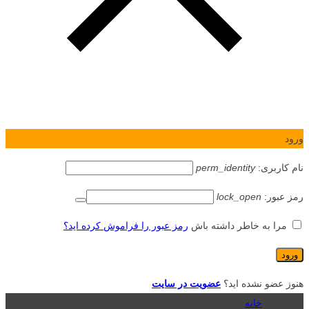
ورود
نام کاربری:
perm_identity
رمز عبور:
lock_open
مرا به خاطر داشته باش
رمز عبور را فراموش کرده اید؟
هنوز عضو نشده اید؟
عضویت در سایت
خانه