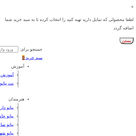
×
لطفا محصولی که تمایل دارید تهیه کنید را انتخاب کرده تا به سبد خرید شما
اضافه گردد
بستن
جستجو برای:
سبد خرید
0
آموزش
آموزش پی
نت پیانو
هنرمندان
پیانو دا
پیانو حا
پیانو سا
پیانو شه