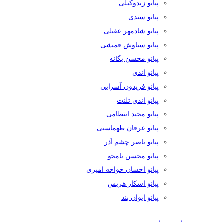
پیانو زندوکیلی
پیانو سندی
پیانو شادمهر عقیلی
پیانو سیاوش قمیشی
پیانو محسن یگانه
پیانو اندی
پیانو فریدون آسرایی
پیانو اندی تلنت
پیانو مجید انتظامی
پیانو عرفان طهماسبی
پیانو ناصر چشم آذر
پیانو محسن نامجو
پیانو احسان خواجه امیری
پیانو اسکار هریس
پیانو ایوان بند