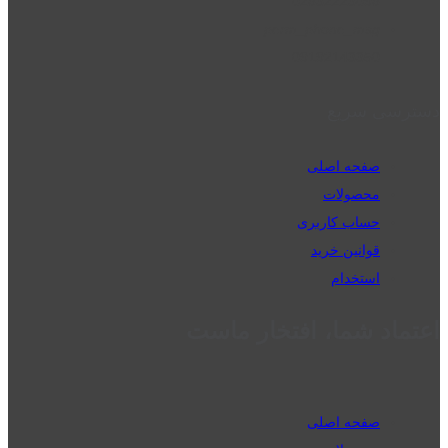
02832223098
perm_phone_msg
09192143350
دسترسی سریع
صفحه اصلی
محصولات
حساب کاربری
قوانین خرید
استخدام
اعتماد شما، افتخار ماست
صفحه اصلی