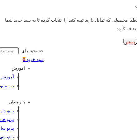
×
لطفا محصولی که تمایل دارید تهیه کنید را انتخاب کرده تا به سبد خرید شما
اضافه گردد
بستن
جستجو برای:
سبد خرید
0
آموزش
آموزش پی
نت پیانو
هنرمندان
پیانو دا
پیانو حا
پیانو سا
پیانو شه