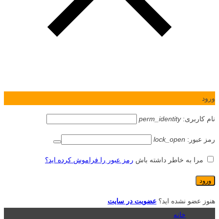
ورود
نام کاربری:
perm_identity
رمز عبور:
lock_open
مرا به خاطر داشته باش
رمز عبور را فراموش کرده اید؟
هنوز عضو نشده اید؟
عضویت در سایت
خانه