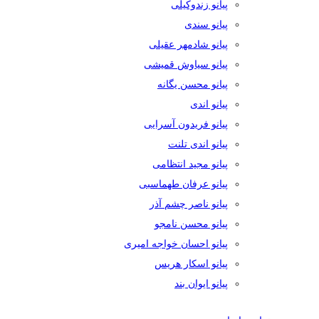
پیانو زندوکیلی
پیانو سندی
پیانو شادمهر عقیلی
پیانو سیاوش قمیشی
پیانو محسن یگانه
پیانو اندی
پیانو فریدون آسرایی
پیانو اندی تلنت
پیانو مجید انتظامی
پیانو عرفان طهماسبی
پیانو ناصر چشم آذر
پیانو محسن نامجو
پیانو احسان خواجه امیری
پیانو اسکار هریس
پیانو ایوان بند