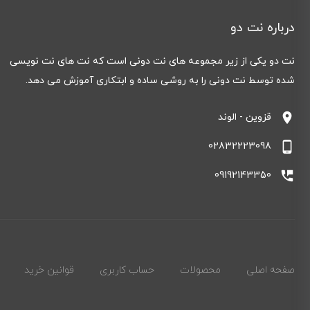
درباره نت دو
نت دو یکی از زیر مجموعه های نت دونی است که نت های نت نویسی
شده توسط نت دونی را به روشی ساده و ابتکاری آموزش می دهد.
location_on
قزوین - الوند
phone_android
02832223098
perm_phone_msg
09192143350
صفحه اصلی
محصولات
حساب کاربری
قوانین خرید