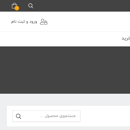
0
ورود و ثبت نام
رید
جستجو
برای: