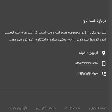
درباره نت دو
نت دو یکی از زیر مجموعه های نت دونی است که نت های نت نویسی
شده توسط نت دونی را به روشی ساده و ابتکاری آموزش می دهد.
location_on
قزوین - الوند
phone_android
02832223098
perm_phone_msg
09192143350
صفحه اصلی
محصولات
حساب کاربری
قوانین خرید