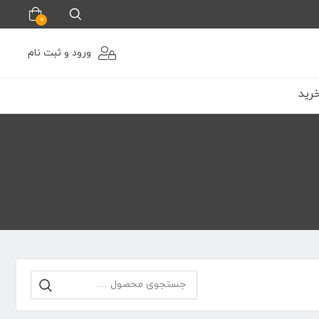
0
ورود و ثبت نام
رید
جستجو
برای: