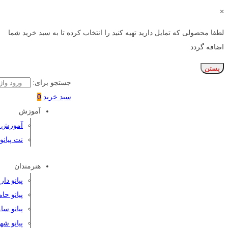
×
لطفا محصولی که تمایل دارید تهیه کنید را انتخاب کرده تا به سبد خرید شما
اضافه گردد
بستن
جستجو برای:
سبد خرید
0
آموزش
آموزش پی
نت پیانو
هنرمندان
پیانو دا
پیانو حا
پیانو سا
پیانو شه