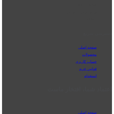
02832223098
perm_phone_msg
09192143350
دسترسی سریع
صفحه اصلی
محصولات
حساب کاربری
قوانین خرید
استخدام
اعتماد شما، افتخار ماست
صفحه اصلی