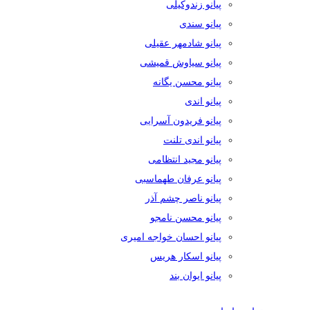
پیانو زندوکیلی
پیانو سندی
پیانو شادمهر عقیلی
پیانو سیاوش قمیشی
پیانو محسن یگانه
پیانو اندی
پیانو فریدون آسرایی
پیانو اندی تلنت
پیانو مجید انتظامی
پیانو عرفان طهماسبی
پیانو ناصر چشم آذر
پیانو محسن نامجو
پیانو احسان خواجه امیری
پیانو اسکار هریس
پیانو ایوان بند