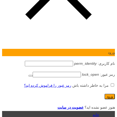
ورود
نام کاربری:
perm_identity
رمز عبور:
lock_open
مرا به خاطر داشته باش
رمز عبور را فراموش کرده اید؟
هنوز عضو نشده اید؟
عضویت در سایت
خانه