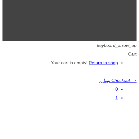
تمامی حقوق برای گیگافایل محفوظ است.
keyboard_arrow_up
Cart
Your cart is empty!
Return to shop
۰ تومان
-
Checkout
0
1