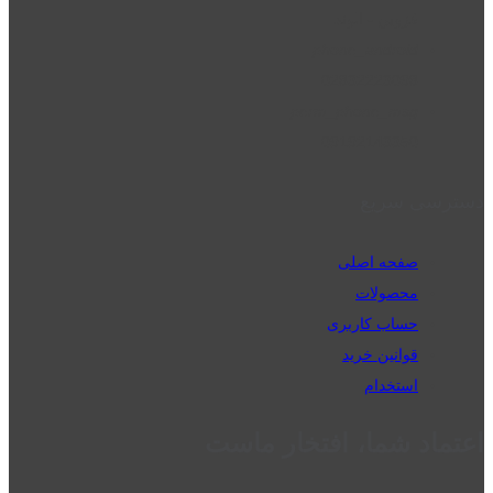
قزوین - الوند
phone_android
02832223098
perm_phone_msg
09192143350
دسترسی سریع
صفحه اصلی
محصولات
حساب کاربری
قوانین خرید
استخدام
اعتماد شما، افتخار ماست