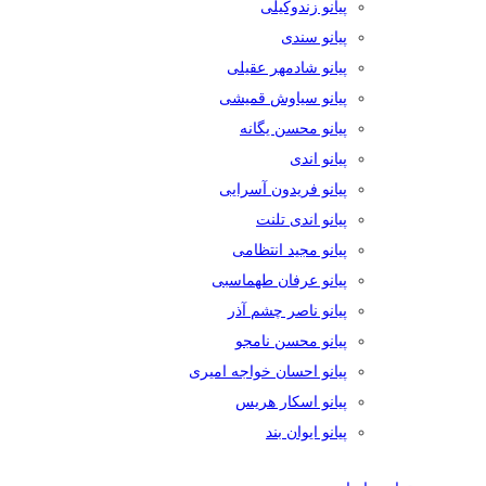
پیانو زندوکیلی
پیانو سندی
پیانو شادمهر عقیلی
پیانو سیاوش قمیشی
پیانو محسن یگانه
پیانو اندی
پیانو فریدون آسرایی
پیانو اندی تلنت
پیانو مجید انتظامی
پیانو عرفان طهماسبی
پیانو ناصر چشم آذر
پیانو محسن نامجو
پیانو احسان خواجه امیری
پیانو اسکار هریس
پیانو ایوان بند