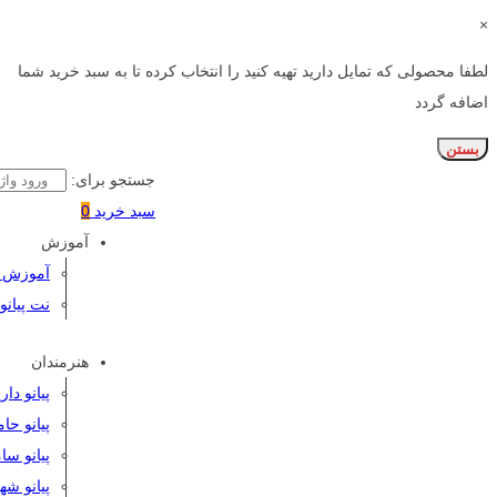
×
لطفا محصولی که تمایل دارید تهیه کنید را انتخاب کرده تا به سبد خرید شما
اضافه گردد
بستن
جستجو برای:
سبد خرید
0
آموزش
آموزش پی
نت پیانو
هنرمندان
پیانو دا
پیانو حا
پیانو سا
پیانو شه