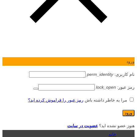
ورود
نام کاربری:
perm_identity
رمز عبور:
lock_open
مرا به خاطر داشته باش
رمز عبور را فراموش کرده اید؟
هنوز عضو نشده اید؟
عضویت در سایت
خانه