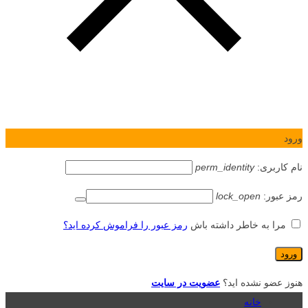
ورود
نام کاربری:
perm_identity
رمز عبور:
lock_open
مرا به خاطر داشته باش
رمز عبور را فراموش کرده اید؟
هنوز عضو نشده اید؟
عضویت در سایت
خانه