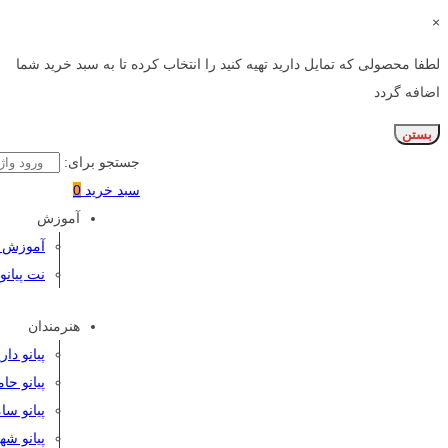
×
لطفا محصولی که تمایل دارید تهیه کنید را انتخاب کرده تا به سبد خرید شما
اضافه گردد
بستن
جستجو برای:
سبد خرید
0
آموزش
آموزش پی
نت پیانو
هنرمندان
پیانو دا
پیانو حا
پیانو سا
پیانو شه