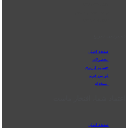
02832223098
perm_phone_msg
09192143350
دسترسی سریع
صفحه اصلی
محصولات
حساب کاربری
قوانین خرید
استخدام
اعتماد شما، افتخار ماست
صفحه اصلی