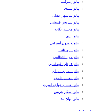
پیانو زندوکیلی
پیانو سندی
پیانو شادمهر عقیلی
پیانو سیاوش قمیشی
پیانو محسن یگانه
پیانو اندی
پیانو فریدون آسرایی
پیانو اندی تلنت
پیانو مجید انتظامی
پیانو عرفان طهماسبی
پیانو ناصر چشم آذر
پیانو محسن نامجو
پیانو احسان خواجه امیری
پیانو اسکار هریس
پیانو ایوان بند