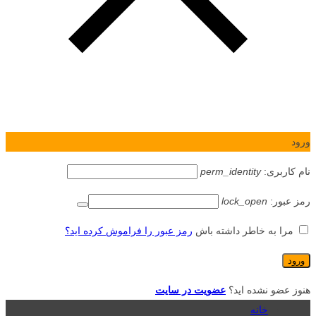
ورود
نام کاربری:
perm_identity
رمز عبور:
lock_open
مرا به خاطر داشته باش
رمز عبور را فراموش کرده اید؟
هنوز عضو نشده اید؟
عضویت در سایت
خانه