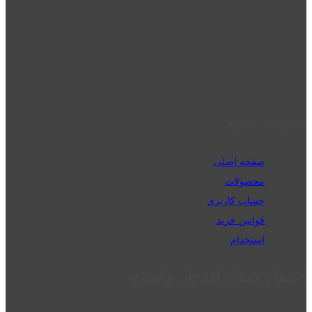
قزوین - الوند
phone_android
02832223098
perm_phone_msg
09192143350
دسترسی سریع
صفحه اصلی
محصولات
حساب کاربری
قوانین خرید
استخدام
اعتماد شما، افتخار ماست