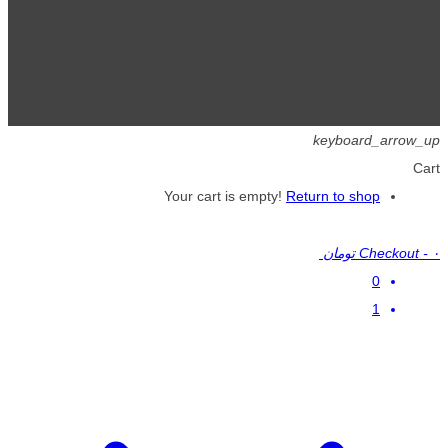
تمامی حقوق برای گیگافایل محفوظ است.
keyboard_arrow_up
Cart
Your cart is empty!
Return to shop
۰ تومان
-
Checkout
0
1