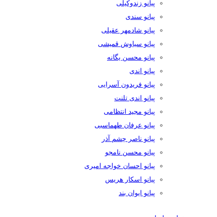
پیانو زندوکیلی
پیانو سندی
پیانو شادمهر عقیلی
پیانو سیاوش قمیشی
پیانو محسن یگانه
پیانو اندی
پیانو فریدون آسرایی
پیانو اندی تلنت
پیانو مجید انتظامی
پیانو عرفان طهماسبی
پیانو ناصر چشم آذر
پیانو محسن نامجو
پیانو احسان خواجه امیری
پیانو اسکار هریس
پیانو ایوان بند