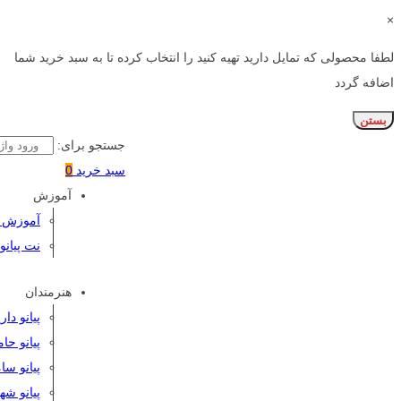
×
لطفا محصولی که تمایل دارید تهیه کنید را انتخاب کرده تا به سبد خرید شما
اضافه گردد
بستن
جستجو برای:
سبد خرید
0
آموزش
آموزش پی
نت پیانو
هنرمندان
پیانو دا
پیانو حا
پیانو سا
پیانو شه