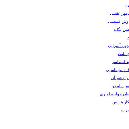
دی
دمهر عقیلی
یاوش قمیشی
سن یگانه
ی
یدون آسرایی
ی تلنت
ید انتظامی
رفان طهماسبی
صر چشم آذر
حسن نامجو
سان خواجه امیری
سکار هریس
ان بند