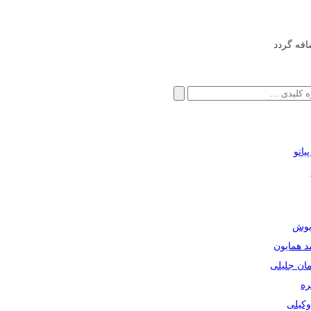
افه گردد
انو
ریوش
مد همایون
مان جلیلی
ره
دوکیلی