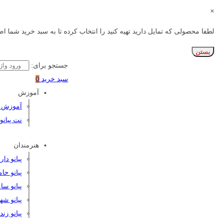
×
لطفا محصولی که تمایل دارید تهیه کنید را انتخاب کرده تا به سبد خرید شما اض
بستن
جستجو برای:
سبد خرید
0
آموزش
آموزش پی
نت پیانو
هنرمندان
پیانو دا
پیانو حا
پیانو سا
پیانو شه
پیانو زن