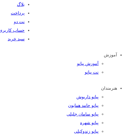
بلاگ
پرداخت
نت دو
حساب کاربری
سبد خرید
آموزش
آموزش پیانو
نت پیانو
هنرمندان
پیانو داریوش
پیانو حامد همایون
پیانو سامان جلیلی
پیانو شهره
پیانو زندوکیلی