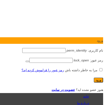
ورود
نام کاربری:
perm_identity
رمز عبور:
lock_open
مرا به خاطر داشته باش
رمز عبور را فراموش کرده اید؟
هنوز عضو نشده اید؟
عضویت در سایت
خانه
درباره ما