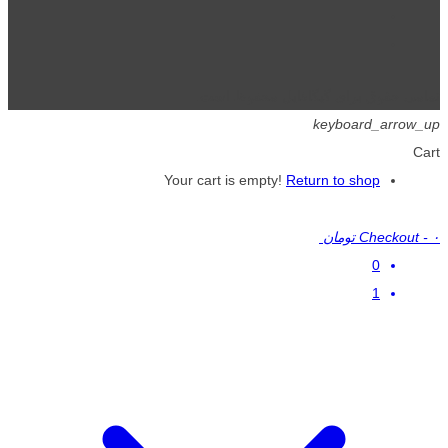
تمامی حقوق برای گیگافایل محفوظ است.
keyboard_arrow_up
Cart
Your cart is empty!
Return to shop
۰ تومان
-
Checkout
0
1