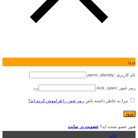
ورود
نام کاربری:
perm_identity
رمز عبور:
lock_open
مرا به خاطر داشته باش
رمز عبور را فراموش کرده اید؟
هنوز عضو نشده اید؟
عضویت در سایت
خانه