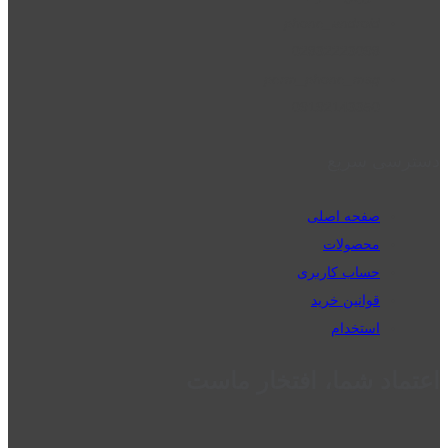
phone_android
02832223098
perm_phone_msg
09192143350
دسترسی سریع
صفحه اصلی
محصولات
حساب کاربری
قوانین خرید
استخدام
اعتماد شما، افتخار ماست