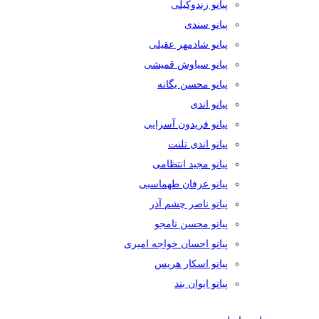
پیانو زندوکیلی
پیانو سندی
پیانو شادمهر عقیلی
پیانو سیاوش قمیشی
پیانو محسن یگانه
پیانو اندی
پیانو فریدون آسرایی
پیانو اندی تلنت
پیانو مجید انتظامی
پیانو عرفان طهماسبی
پیانو ناصر چشم آذر
پیانو محسن نامجو
پیانو احسان خواجه امیری
پیانو اسکار هریس
پیانو ایوان بند