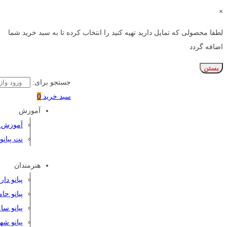
×
لطفا محصولی که تمایل دارید تهیه کنید را انتخاب کرده تا به سبد خرید شما
اضافه گردد
بستن
جستجو برای:
سبد خرید
0
آموزش
آموزش پی
نت پیانو
هنرمندان
پیانو دا
پیانو حا
پیانو سا
پیانو شه