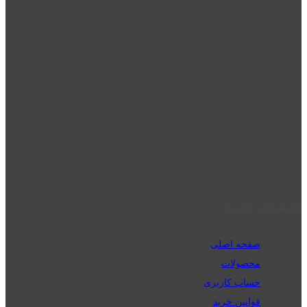
نت دو یکی از زیر مجموعه های نت دونی است که نت های نت نویسی شده
توسط نت دونی را به روشی ساده و ابتکاری آموزش می دهد.
location_on
قزوین - الوند
phone_android
02832223098
perm_phone_msg
09192143350
دسترسی سریع
صفحه اصلی
محصولات
حساب کاربری
قوانین خرید