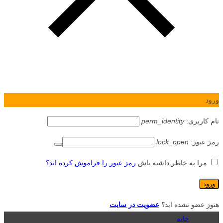
ورود
نام کاربری:
perm_identity
رمز عبور:
lock_open
مرا به خاطر داشته باش
رمز عبور را فراموش کرده اید؟
هنوز عضو نشده اید؟
عضویت در سایت
خانه