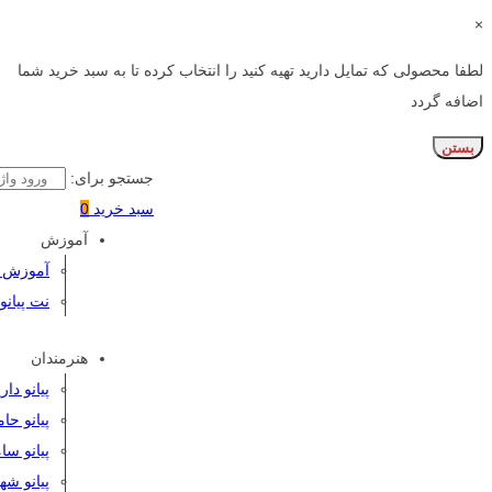
×
لطفا محصولی که تمایل دارید تهیه کنید را انتخاب کرده تا به سبد خرید شما
اضافه گردد
بستن
جستجو برای:
سبد خرید
0
آموزش
آموزش پی
نت پیانو
هنرمندان
پیانو دا
پیانو حا
پیانو سا
پیانو شه