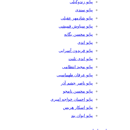
پیانو زندوکیلی
پیانو سندی
پیانو شادمهر عقیلی
پیانو سیاوش قمیشی
پیانو محسن یگانه
پیانو اندی
پیانو فریدون آسرایی
پیانو اندی تلنت
پیانو مجید انتظامی
پیانو عرفان طهماسبی
پیانو ناصر چشم آذر
پیانو محسن نامجو
پیانو احسان خواجه امیری
پیانو اسکار هریس
پیانو ایوان بند