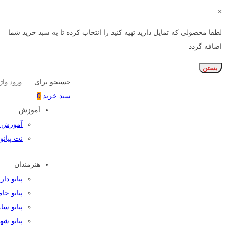
×
لطفا محصولی که تمایل دارید تهیه کنید را انتخاب کرده تا به سبد خرید شما
اضافه گردد
بستن
جستجو برای:
سبد خرید
0
آموزش
آموزش پی
نت پیانو
هنرمندان
پیانو دا
پیانو حا
پیانو سا
پیانو شه