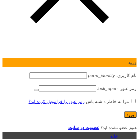
ورود
نام کاربری:
perm_identity
رمز عبور:
lock_open
مرا به خاطر داشته باش
رمز عبور را فراموش کرده اید؟
هنوز عضو نشده اید؟
عضویت در سایت
خانه