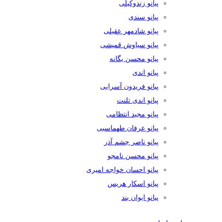
پیانو زندوکیلی
پیانو سندی
پیانو شادمهر عقیلی
پیانو سیاوش قمیشی
پیانو محسن یگانه
پیانو اندی
پیانو فریدون آسرایی
پیانو اندی تلنت
پیانو مجید انتظامی
پیانو عرفان طهماسبی
پیانو ناصر چشم آذر
پیانو محسن نامجو
پیانو احسان خواجه امیری
پیانو اسکار هریس
پیانو ایوان بند