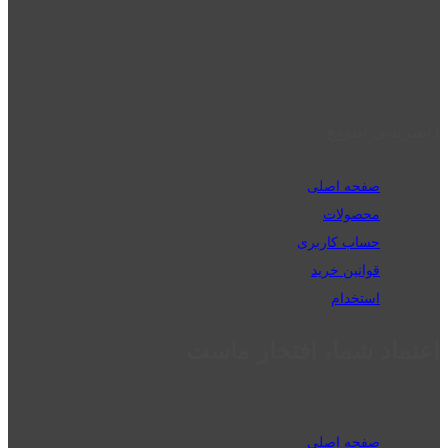
02832223098
perm_phone_msg
09192143350
دسترسی سریع
صفحه اصلی
محصولات
حساب کاربری
قوانین خرید
استخدام
اعتماد شما، افتخار ماست
صفحه اصلی