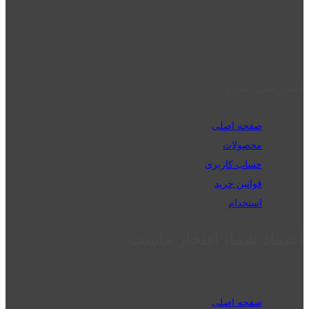
02832223098
perm_phone_msg
09192143350
دسترسی سریع
صفحه اصلی
محصولات
حساب کاربری
قوانین خرید
استخدام
اعتماد شما، افتخار ماست
صفحه اصلی