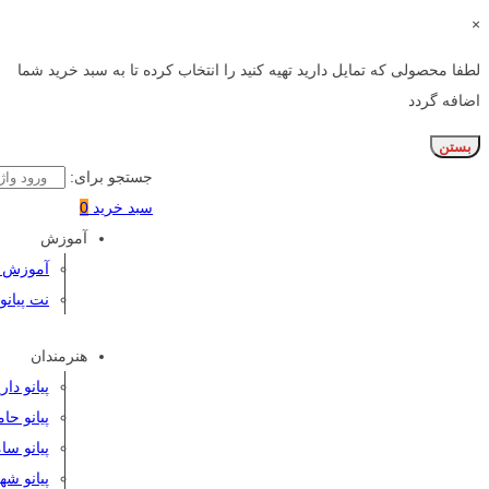
×
لطفا محصولی که تمایل دارید تهیه کنید را انتخاب کرده تا به سبد خرید شما
اضافه گردد
بستن
جستجو برای:
سبد خرید
0
آموزش
آموزش پی
نت پیانو
هنرمندان
پیانو دا
پیانو حا
پیانو سا
پیانو شه