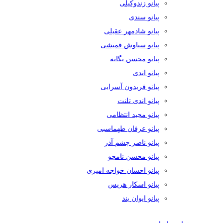
پیانو زندوکیلی
پیانو سندی
پیانو شادمهر عقیلی
پیانو سیاوش قمیشی
پیانو محسن یگانه
پیانو اندی
پیانو فریدون آسرایی
پیانو اندی تلنت
پیانو مجید انتظامی
پیانو عرفان طهماسبی
پیانو ناصر چشم آذر
پیانو محسن نامجو
پیانو احسان خواجه امیری
پیانو اسکار هریس
پیانو ایوان بند