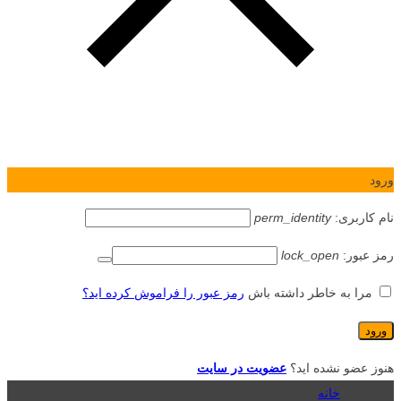
ورود
نام کاربری:
perm_identity
رمز عبور:
lock_open
مرا به خاطر داشته باش
رمز عبور را فراموش کرده اید؟
هنوز عضو نشده اید؟
عضویت در سایت
خانه