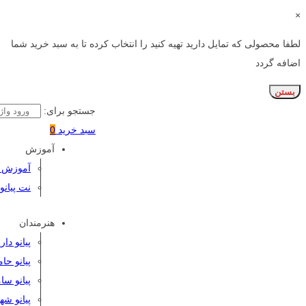
×
لطفا محصولی که تمایل دارید تهیه کنید را انتخاب کرده تا به سبد خرید شما
اضافه گردد
بستن
جستجو برای:
سبد خرید
0
آموزش
آموزش پی
نت پیانو
هنرمندان
پیانو دا
پیانو حا
پیانو سا
پیانو شه