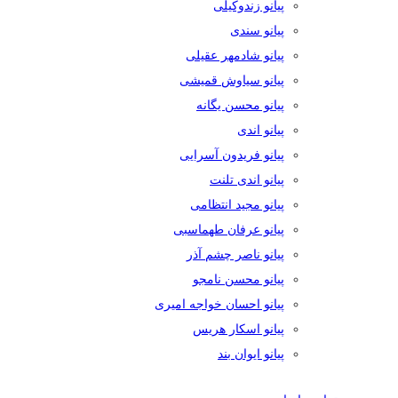
پیانو زندوکیلی
پیانو سندی
پیانو شادمهر عقیلی
پیانو سیاوش قمیشی
پیانو محسن یگانه
پیانو اندی
پیانو فریدون آسرایی
پیانو اندی تلنت
پیانو مجید انتظامی
پیانو عرفان طهماسبی
پیانو ناصر چشم آذر
پیانو محسن نامجو
پیانو احسان خواجه امیری
پیانو اسکار هریس
پیانو ایوان بند