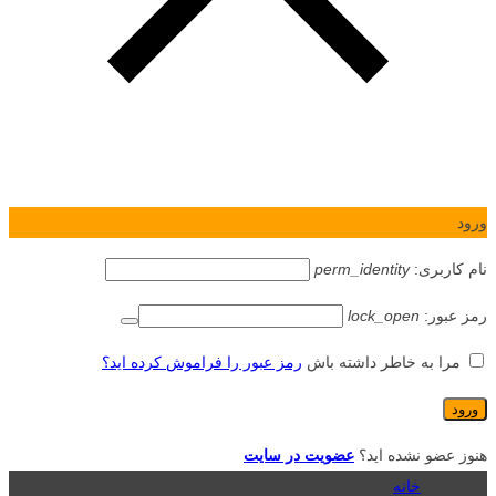
ورود
نام کاربری:
perm_identity
رمز عبور:
lock_open
مرا به خاطر داشته باش
رمز عبور را فراموش کرده اید؟
هنوز عضو نشده اید؟
عضویت در سایت
خانه