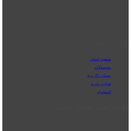
phone_android
02832223098
perm_phone_msg
09192143350
دسترسی سریع
صفحه اصلی
محصولات
حساب کاربری
قوانین خرید
استخدام
اعتماد شما، افتخار ماست