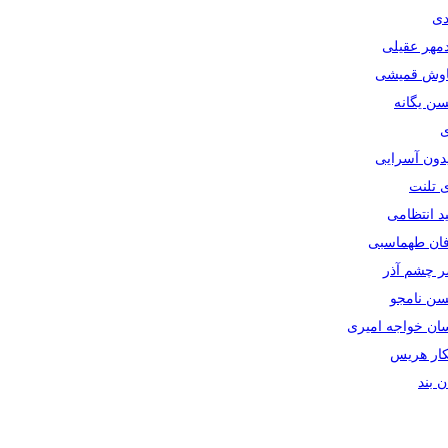
دی
دمهر عقیلی
یاوش قمیشی
سن یگانه
ی
یدون آسرایی
ی تلنت
ید انتظامی
رفان طهماسبی
صر چشم آذر
حسن نامجو
سان خواجه امیری
سکار هریس
ان بند