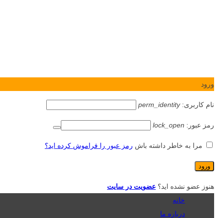
ورود
نام کاربری:
perm_identity
رمز عبور:
lock_open
مرا به خاطر داشته باش
رمز عبور را فراموش کرده اید؟
هنوز عضو نشده اید؟
عضویت در سایت
خانه
درباره ما