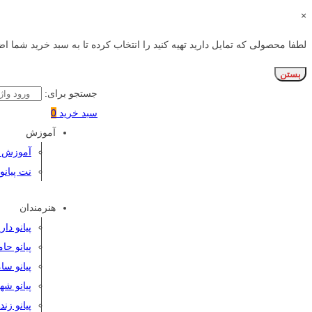
×
لطفا محصولی که تمایل دارید تهیه کنید را انتخاب کرده تا به سبد خرید شما اض
بستن
جستجو برای:
سبد خرید
0
آموزش
آموزش پی
نت پیانو
هنرمندان
پیانو دا
پیانو حا
پیانو سا
پیانو شه
پیانو زن