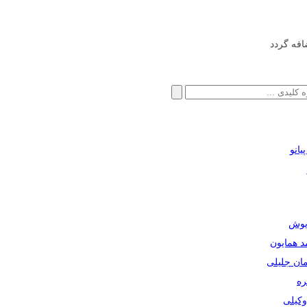
افه گردد
انو
ریوش
مد همایون
مان جلیلی
ره
دوکیلی