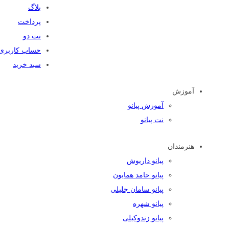
بلاگ
پرداخت
نت دو
حساب کاربری
سبد خرید
آموزش
آموزش پیانو
نت پیانو
هنرمندان
پیانو داریوش
پیانو حامد همایون
پیانو سامان جلیلی
پیانو شهره
پیانو زندوکیلی