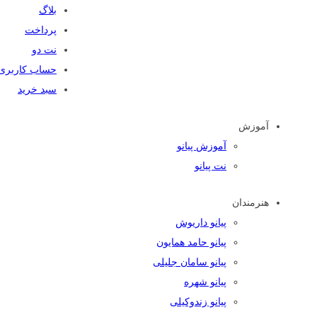
بلاگ
پرداخت
نت دو
حساب کاربری
سبد خرید
آموزش
آموزش پیانو
نت پیانو
هنرمندان
پیانو داریوش
پیانو حامد همایون
پیانو سامان جلیلی
پیانو شهره
پیانو زندوکیلی