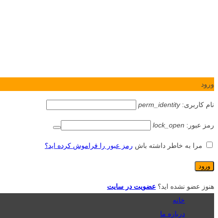
ورود
نام کاربری:
perm_identity
رمز عبور:
lock_open
مرا به خاطر داشته باش
رمز عبور را فراموش کرده اید؟
هنوز عضو نشده اید؟
عضویت در سایت
خانه
درباره ما