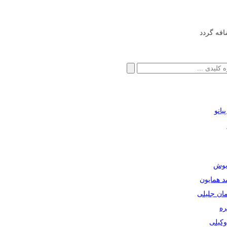
افه گردد
انو
ریوش
مد همایون
مان جلیلی
ره
دوکیلی