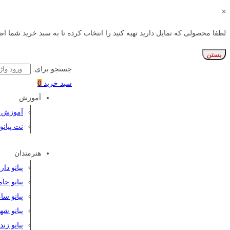
×
لطفا محصولی که تمایل دارید تهیه کنید را انتخاب کرده تا به سبد خرید شما اض
بستن
جستجو برای:
سبد خرید
0
آموزش
آموزش پی
نت پیانو
هنرمندان
پیانو دا
پیانو حا
پیانو سا
پیانو شه
پیانو زن