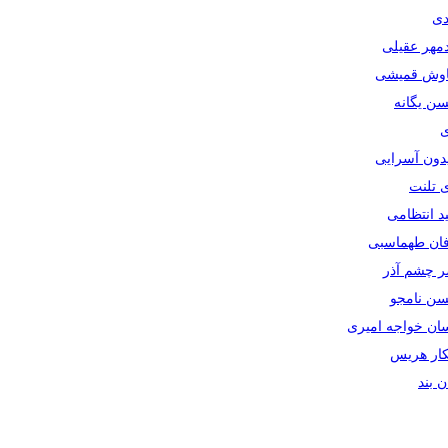
دی
دمهر عقیلی
یاوش قمیشی
سن یگانه
ی
یدون آسرایی
ی تلنت
ید انتظامی
رفان طهماسبی
صر چشم آذر
حسن نامجو
سان خواجه امیری
سکار هریس
ان بند