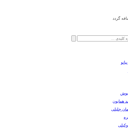
افه گردد
انو
ریوش
مد همایون
مان جلیلی
ره
دوکیلی