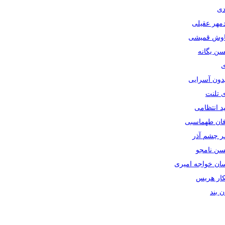
دی
دمهر عقیلی
یاوش قمیشی
سن یگانه
ی
یدون آسرایی
ی تلنت
ید انتظامی
رفان طهماسبی
صر چشم آذر
حسن نامجو
سان خواجه امیری
سکار هریس
ان بند