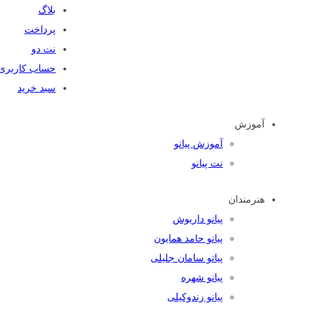
بلاگ
پرداخت
نت دو
حساب کاربری
سبد خرید
آموزش
آموزش پیانو
نت پیانو
هنرمندان
پیانو داریوش
پیانو حامد همایون
پیانو سامان جلیلی
پیانو شهره
پیانو زندوکیلی