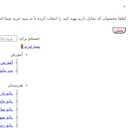
×
لطفا محصولی که تمایل دارید تهیه کنید را انتخاب کرده تا به سبد خرید شما اض
بستن
جستجو برای:
سبد خرید
0
آموزش
آموزش پی
نت پیانو
هنرمندان
پیانو دا
پیانو حا
پیانو سا
پیانو شه
پیانو زن