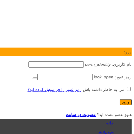
ورود
نام کاربری:
perm_identity
رمز عبور:
lock_open
مرا به خاطر داشته باش
رمز عبور را فراموش کرده اید؟
هنوز عضو نشده اید؟
عضویت در سایت
خانه
درباره ما