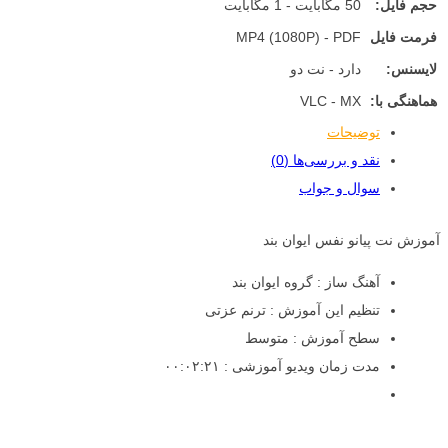
حجم فایل:
50 مگابایت - 1 مگابایت
فرمت فایل
MP4 (1080P) - PDF
لایسنس:
دارد - نت دو
هماهنگی با:
VLC - MX
توضیحات
نقد و بررسی‌ها (0)
سوال و جواب
آموزش نت پیانو نفس ایوان بند
آهنگ ساز : گروه ایوان بند
تنظیم این آموزش : ترنم عزتی
سطح آموزش : متوسط
مدت زمان ویدیو آموزشی : ۰۰:۰۲:۲۱