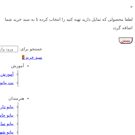
×
لطفا محصولی که تمایل دارید تهیه کنید را انتخاب کرده تا به سبد خرید شما
اضافه گردد
بستن
جستجو برای:
سبد خرید
0
آموزش
آموزش پی
نت پیانو
هنرمندان
پیانو دا
پیانو حا
پیانو سا
پیانو شه