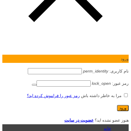
ورود
نام کاربری:
perm_identity
رمز عبور:
lock_open
مرا به خاطر داشته باش
رمز عبور را فراموش کرده اید؟
هنوز عضو نشده اید؟
عضویت در سایت
خانه