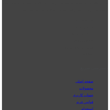
نت دو یکی از زیر مجموعه های نت دونی است که نت های نت نویسی شده
توسط نت دونی را به روشی ساده و ابتکاری آموزش می دهد.
location_on
قزوین - الوند
phone_android
02832223098
perm_phone_msg
09192143350
دسترسی سریع
صفحه اصلی
محصولات
حساب کاربری
قوانین خرید
استخدام