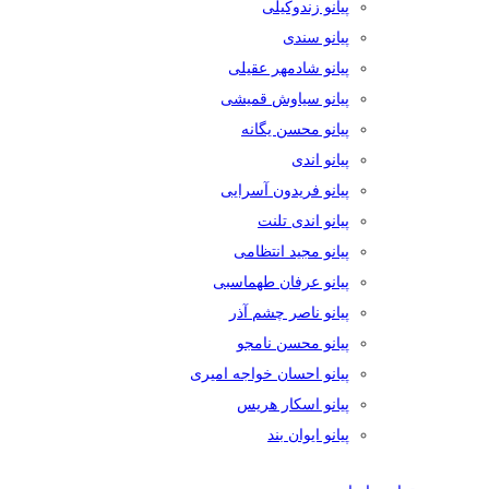
پیانو زندوکیلی
پیانو سندی
پیانو شادمهر عقیلی
پیانو سیاوش قمیشی
پیانو محسن یگانه
پیانو اندی
پیانو فریدون آسرایی
پیانو اندی تلنت
پیانو مجید انتظامی
پیانو عرفان طهماسبی
پیانو ناصر چشم آذر
پیانو محسن نامجو
پیانو احسان خواجه امیری
پیانو اسکار هریس
پیانو ایوان بند