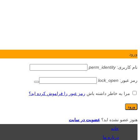
ورود
نام کاربری:
perm_identity
رمز عبور:
lock_open
مرا به خاطر داشته باش
رمز عبور را فراموش کرده اید؟
هنوز عضو نشده اید؟
عضویت در سایت
خانه
درباره ما