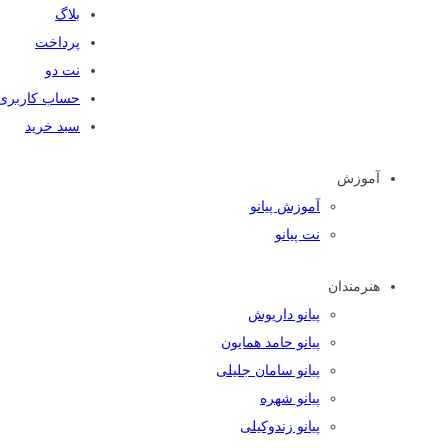
بلاگ
پرداخت
نت دو
حساب کاربری
سبد خرید
آموزش
آموزش پیانو
نت پیانو
هنرمندان
پیانو داریوش
پیانو حامد همایون
پیانو سامان جلیلی
پیانو شهره
پیانو زندوکیلی