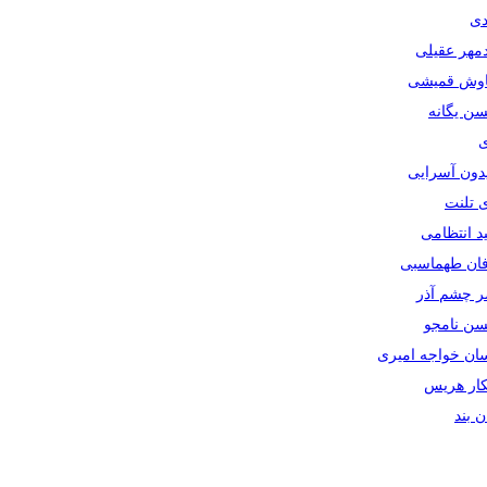
دی
دمهر عقیلی
یاوش قمیشی
سن یگانه
ی
یدون آسرایی
ی تلنت
ید انتظامی
رفان طهماسبی
صر چشم آذر
حسن نامجو
سان خواجه امیری
سکار هریس
ان بند