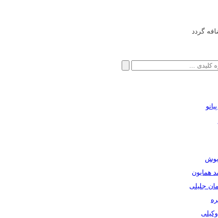
افه گردد
انو
ریوش
مد همایون
مان جلیلی
ره
دوکیلی