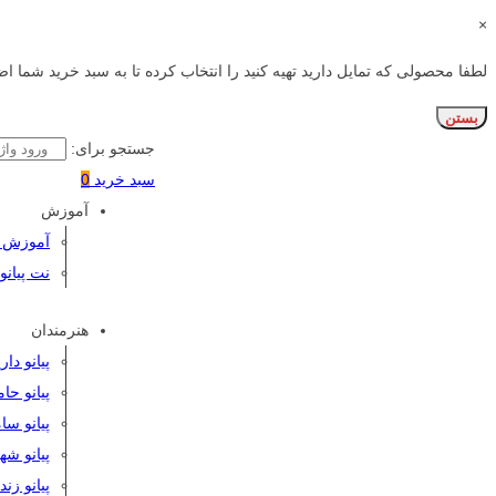
×
لطفا محصولی که تمایل دارید تهیه کنید را انتخاب کرده تا به سبد خرید شما اض
بستن
جستجو برای:
سبد خرید
0
آموزش
آموزش پی
نت پیانو
هنرمندان
پیانو دا
پیانو حا
پیانو سا
پیانو شه
پیانو زن