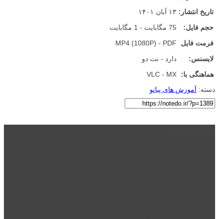
تاریخ انتشار:
۱۳ آبان ۱۴۰۱
حجم فایل:
75 مگابایت - 1 مگابایت
فرمت فایل
MP4 (1080P) - PDF
لایسنس:
دارد - نت دو
هماهنگی با:
VLC - MX
دسته:
آموزش های پیانو
درباره نت دو
نت دو یکی از زیر مجموعه های نت دونی است که نت های نت نویسی شده
توسط نت دونی را به روشی ساده و ابتکاری آموزش می دهد.
location_on
قزوین - الوند
phone_android