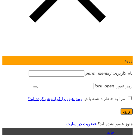
ورود
نام کاربری:
perm_identity
رمز عبور:
lock_open
مرا به خاطر داشته باش
رمز عبور را فراموش کرده اید؟
هنوز عضو نشده اید؟
عضویت در سایت
خانه