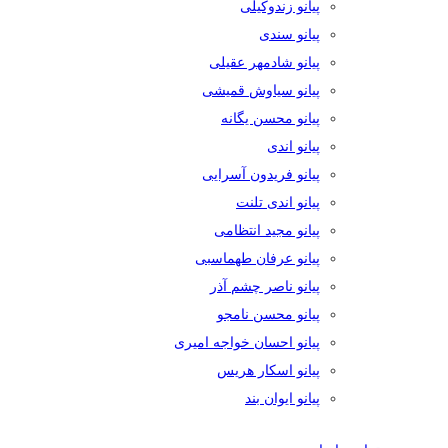
پیانو زندوکیلی
پیانو سندی
پیانو شادمهر عقیلی
پیانو سیاوش قمیشی
پیانو محسن یگانه
پیانو اندی
پیانو فریدون آسرایی
پیانو اندی تلنت
پیانو مجید انتظامی
پیانو عرفان طهماسبی
پیانو ناصر چشم آذر
پیانو محسن نامجو
پیانو احسان خواجه امیری
پیانو اسکار هریس
پیانو ایوان بند