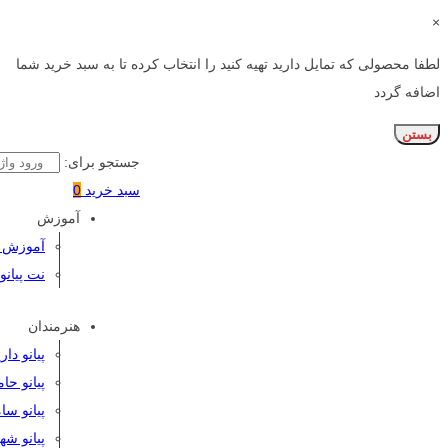
×
لطفا محصولی که تمایل دارید تهیه کنید را انتخاب کرده تا به سبد خرید شما
اضافه گردد
بستن
جستجو برای:
سبد خرید
0
آموزش
آموزش پی
نت پیانو
هنرمندان
پیانو دا
پیانو حا
پیانو سا
پیانو شه