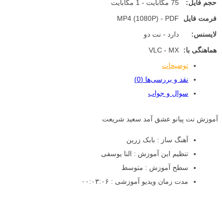
حجم فایل:
75 مگابایت - 1 مگابایت
فرمت فایل
MP4 (1080P) - PDF
لایسنس:
دارد - نت دو
هماهنگی با:
VLC - MX
توضیحات
نقد و بررسی‌ها (0)
سوال و جواب
آموزش نت پیانو عشق آمد سعید شریعت
آهنگ ساز : بابک زرین
تنظیم این آموزش : النا یوسفی
سطح آموزش : متوسط
مدت زمان ویدیو آموزشی : ۰۰:۰۳:۰۶