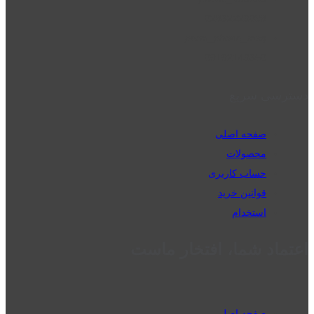
02832223098
perm_phone_msg
09192143350
دسترسی سریع
صفحه اصلی
محصولات
حساب کاربری
قوانین خرید
استخدام
اعتماد شما، افتخار ماست
صفحه اصلی