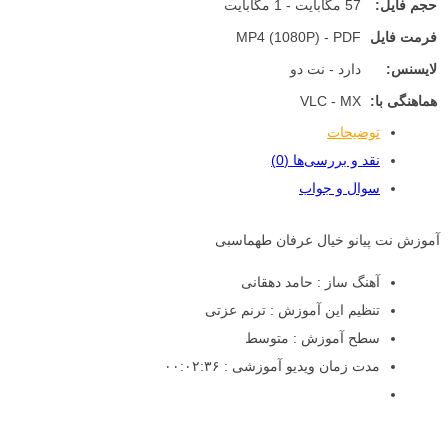
حجم فایل:
57 مگابایت - 1 مگابایت
فرمت فایل
MP4 (1080P) - PDF
لایسنس:
دارد - نت دو
هماهنگی با:
VLC - MX
توضیحات
نقد و بررسی‌ها (0)
سوال و جواب
آموزش نت پیانو خیال عرفان طهماسبی
آهنگ ساز : حامد دهقانی
تنظیم این آموزش : ترنم عزتی
سطح آموزش : متوسط
مدت زمان ویدیو آموزشی : ۰۰:۰۲:۳۶