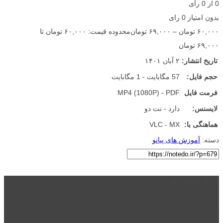
0
از
0
رأی
بدون امتیاز
0 رای
۶۰,۰۰۰
تومان
–
۶۹,۰۰۰
تومان
محدوده قیمت: ۶۰,۰۰۰ تومان تا
۶۹,۰۰۰ تومان
تاریخ انتشار:
۲ آبان ۱۴۰۱
حجم فایل:
57 مگابایت - 1 مگابایت
فرمت فایل
MP4 (1080P) - PDF
لایسنس:
دارد - نت دو
هماهنگی با:
VLC - MX
دسته:
آموزش های پیانو
درباره نت دو
نت دو یکی از زیر مجموعه های نت دونی است که نت های نت نویسی شده
توسط نت دونی را به روشی ساده و ابتکاری آموزش می دهد.