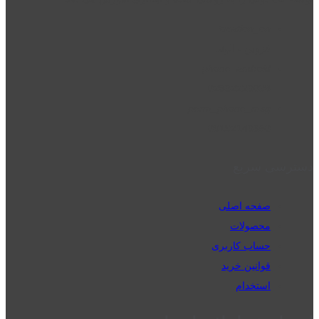
location_on
قزوین - الوند
phone_android
02832223098
perm_phone_msg
09192143350
دسترسی سریع
صفحه اصلی
محصولات
حساب کاربری
قوانین خرید
استخدام