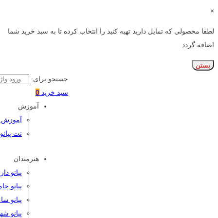
×
لطفا محصولی که تمایل دارید تهیه کنید را انتخاب کرده تا به سبد خرید شما
اضافه گردد
بستن
جستجو برای:
سبد خرید
0
آموزش
آموزش پی
نت پیانو
هنرمندان
پیانو دا
پیانو حا
پیانو سا
پیانو شه