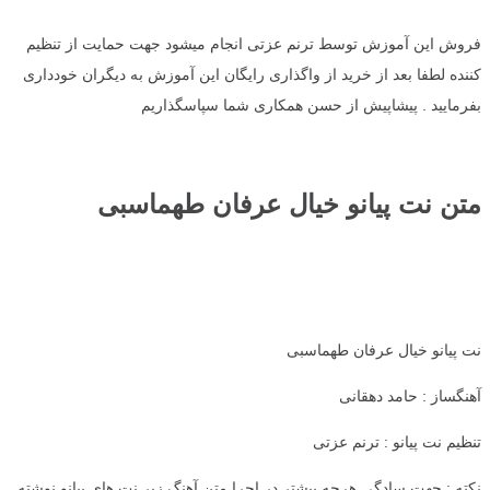
فروش این آموزش توسط ترنم عزتی انجام میشود جهت حمایت از تنظیم
کننده لطفا بعد از خرید از واگذاری رایگان این آموزش به دیگران خودداری
بفرمایید . پیشاپیش از حسن همکاری شما سپاسگذاریم
متن نت پیانو خیال عرفان طهماسبی
نت پیانو خیال عرفان طهماسبی
آهنگساز : حامد دهقانی
تنظیم نت پیانو : ترنم عزتی
نکته : جهت سادگی هرچه بیشتر در اجرا متن آهنگ زیر نت های پیانو نوشته