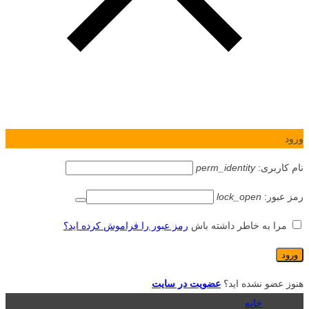
ورود
نام کاربری:
perm_identity
رمز عبور:
lock_open
مرا به خاطر داشته باش
رمز عبور را فراموش کرده اید؟
هنوز عضو نشده اید؟
عضویت در سایت
خانه