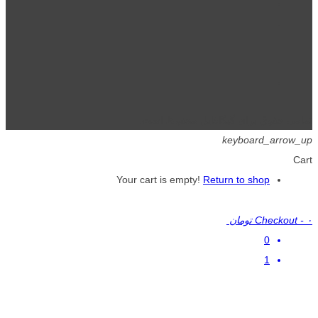
تمامی حقوق برای گیگافایل محفوظ است.
keyboard_arrow_up
Cart
Your cart is empty!
Return to shop
۰ تومان
-
Checkout
0
1