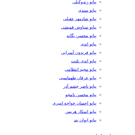
پیانو زندوکیلی
پیانو سندی
پیانو شادمهر عقیلی
پیانو سیاوش قمیشی
پیانو محسن یگانه
پیانو اندی
پیانو فریدون آسرایی
پیانو اندی تلنت
پیانو مجید انتظامی
پیانو عرفان طهماسبی
پیانو ناصر چشم آذر
پیانو محسن نامجو
پیانو احسان خواجه امیری
پیانو اسکار هریس
پیانو ایوان بند