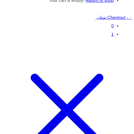
Your cart is empty!
Return to shop
۰ تومان
-
Checkout
0
1