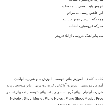
عروس باید ببوسی شاه دومادو
این عاشق رسیده به مرادو
همه بگید عروس ببوس د یاالله
مبارکه عروسیتون انشالله
نت پیانو آهنگ عروسی از لیلا فروهر
کلمات کلیدی : آموزش پیانو متوسط , آموزش پیانو شوبرت آواکیان ,
آموزش موسیقی , شوبرت آواکیان , گروه نت دونی , پیانو متوسط , پیانو
شوبرت آواکیان , پیانو گروه نت دونی , نت پیانو متوسط , نت پیانو نت دو ,
Notedo , Sheet Music , Piano Notes , Piano Sheet Music , Free
Sheet Music For Piano , Piano