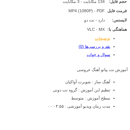
حجم فایل:
134 مگابایت - 3 مگابایت
فرمت فایل
MP4 (1080P) - PDF
لایسنس:
دارد - نت دو
هماهنگی با:
VLC - MX
توضیحات
نقد و بررسی‌ها (0)
سوال و جواب
آموزش نت پیانو آهنگ عروسی
آهنگ ساز : شوبرت آواکیان
تنظیم این آموزش : گروه نت دونی
سطح آموزش : متوسط
مدت زمان ویدیو آموزشی : ۰۰:۰۴:۵۵