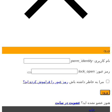
ورود
نام کاربری:
perm_identity
رمز عبور:
lock_open
مرا به خاطر داشته باش
رمز عبور را فراموش کرده اید؟
هنوز عضو نشده اید؟
عضویت در سایت
خانه