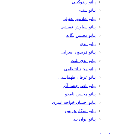
پیانو زندوکیلی
پیانو سندی
پیانو شادمهر عقیلی
پیانو سیاوش قمیشی
پیانو محسن یگانه
پیانو اندی
پیانو فریدون آسرایی
پیانو اندی تلنت
پیانو مجید انتظامی
پیانو عرفان طهماسبی
پیانو ناصر چشم آذر
پیانو محسن نامجو
پیانو احسان خواجه امیری
پیانو اسکار هریس
پیانو ایوان بند