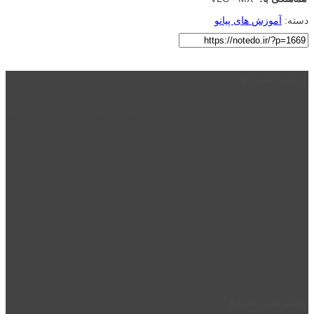
دسته:
آموزش های پیانو
درباره نت دو
نت دو یکی از زیر مجموعه های نت دونی است که نت های نت نویسی شده
توسط نت دونی را به روشی ساده و ابتکاری آموزش می دهد.
location_on
قزوین - الوند
phone_android
02832223098
perm_phone_msg
09192143350
دسترسی سریع