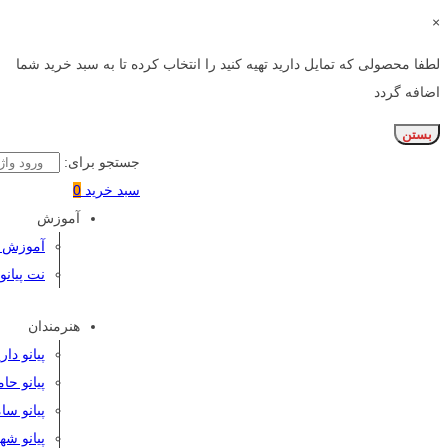
×
لطفا محصولی که تمایل دارید تهیه کنید را انتخاب کرده تا به سبد خرید شما
اضافه گردد
بستن
جستجو برای:
سبد خرید
0
آموزش
آموزش پی
نت پیانو
هنرمندان
پیانو دا
پیانو حا
پیانو سا
پیانو شه