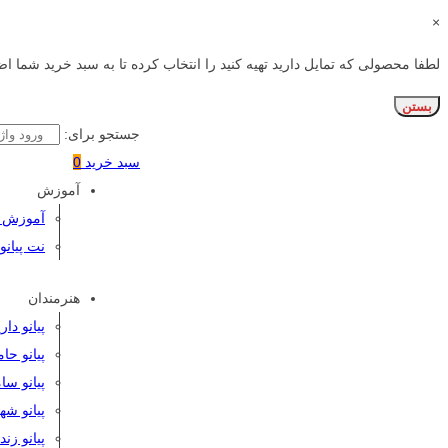
×
لطفا محصولی که تمایل دارید تهیه کنید را انتخاب کرده تا به سبد خرید شما اض
بستن
جستجو برای:
سبد خرید
0
آموزش
آموزش پی
نت پیانو
هنرمندان
پیانو دا
پیانو حا
پیانو سا
پیانو شه
پیانو زن