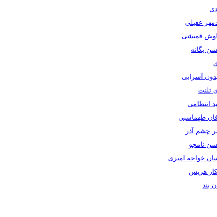
دی
دمهر عقیلی
یاوش قمیشی
سن یگانه
ی
یدون آسرایی
ی تلنت
ید انتظامی
رفان طهماسبی
صر چشم آذر
حسن نامجو
سان خواجه امیری
سکار هریس
ان بند