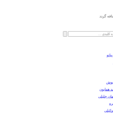
افه گردد
انو
ریوش
مد همایون
مان جلیلی
ره
دوکیلی