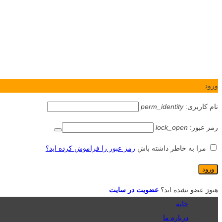
ورود
نام کاربری:
perm_identity
رمز عبور:
lock_open
مرا به خاطر داشته باش
رمز عبور را فراموش کرده اید؟
هنوز عضو نشده اید؟
عضویت در سایت
خانه
درباره ما