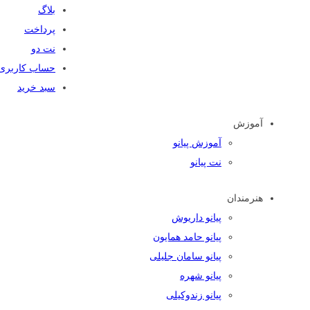
بلاگ
پرداخت
نت دو
حساب کاربری
سبد خرید
آموزش
آموزش پیانو
نت پیانو
هنرمندان
پیانو داریوش
پیانو حامد همایون
پیانو سامان جلیلی
پیانو شهره
پیانو زندوکیلی