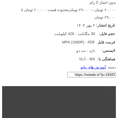
بدون امتیاز
0 رای
۶۰,۰۰۰
تومان
–
۶۹,۰۰۰
تومان
محدوده قیمت: ۶۰,۰۰۰ تومان تا
۶۹,۰۰۰ تومان
تاریخ انتشار:
۲ مهر ۱۴۰۴
حجم فایل:
30 مگابایت - 426 کیلوبایت
فرمت فایل
MP4 (1080P) - PDF
لایسنس:
دارد - نت دو
هماهنگی با:
VLC - MX
دسته:
آموزش های پیانو
درباره نت دو
نت دو یکی از زیر مجموعه های نت دونی است که نت های نت نویسی شده
توسط نت دونی را به روشی ساده و ابتکاری آموزش می دهد.