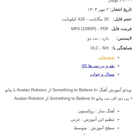
۶۹,۰۰۰ تومان
تاریخ انتشار:
۲ مهر ۱۴۰۴
حجم فایل:
30 مگابایت - 426 کیلوبایت
فرمت فایل
MP4 (1080P) - PDF
لایسنس:
دارد - نت دو
هماهنگی با:
VLC - MX
توضیحات
نقد و بررسی‌ها (0)
سوال و جواب
ویدئو آموزش آهنگ Something to Believe In از Avalan Rokston با پیانو
+ پی دی اف نت پیانو Something to Believe In از Avalan Rokston
آهنگ ساز : روکستون
تنظیم این آموزش : عزتی
سطح آموزش : متوسط