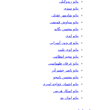
پیانو زندوکیلی
پیانو سندی
پیانو شادمهر عقیلی
پیانو سیاوش قمیشی
پیانو محسن یگانه
پیانو اندی
پیانو فریدون آسرایی
پیانو اندی تلنت
پیانو مجید انتظامی
پیانو عرفان طهماسبی
پیانو ناصر چشم آذر
پیانو محسن نامجو
پیانو احسان خواجه امیری
پیانو اسکار هریس
پیانو ایوان بند