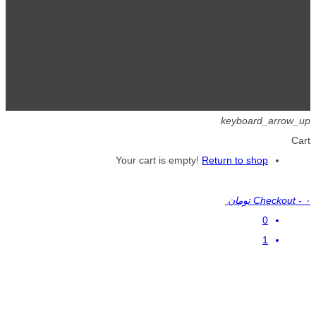
تمامی حقوق برای گیگافایل محفوظ است.
keyboard_arrow_up
Cart
Your cart is empty!
Return to shop
۰ تومان
-
Checkout
0
1