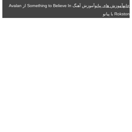
خانه
آموزش های پیانو
آموزش آهنگ Something to Believe In از Avalan
Rokston با پیانو