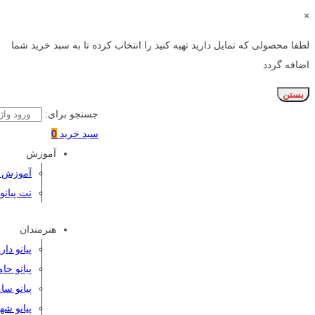
×
لطفا محصولی که تمایل دارید تهیه کنید را انتخاب کرده تا به سبد خرید شما
اضافه گردد
بستن
جستجو برای:
سبد خرید
0
آموزش
آموزش پی
نت پیانو
هنرمندان
پیانو دا
پیانو حا
پیانو سا
پیانو شه