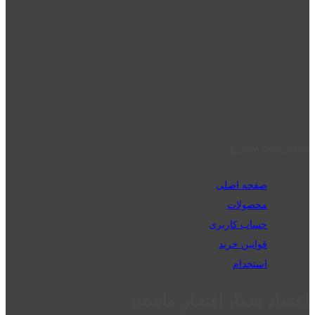
location_on
قزوین - الوند
phone_android
02832223098
perm_phone_msg
09192143350
دسترسی سریع
صفحه اصلی
محصولات
حساب کاربری
قوانین خرید
استخدام
اعتماد شما، افتخار ماست