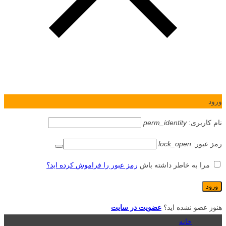
ورود
نام کاربری:
perm_identity
رمز عبور:
lock_open
مرا به خاطر داشته باش
رمز عبور را فراموش کرده اید؟
هنوز عضو نشده اید؟
عضویت در سایت
خانه