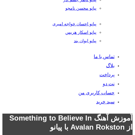
پیانو محسن نامجو
پیانو احسان خواجه امیری
پیانو اسکار هریس
پیانو ایوان بند
تماس با ما
بلاگ
پرداخت
نت دو
حساب کاربری من
سبد خرید
آموزش آهنگ Something to Believe In
از Avalan Rokston با پیانو