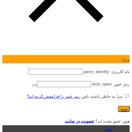
ورود
نام کاربری:
perm_identity
رمز عبور:
lock_open
مرا به خاطر داشته باش
رمز عبور را فراموش کرده اید؟
هنوز عضو نشده اید؟
عضویت در سایت
خانه