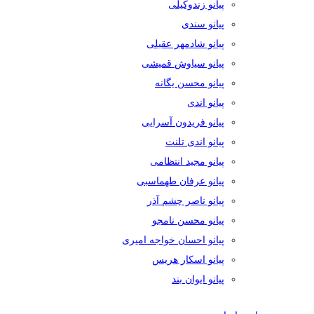
پیانو زندوکیلی
پیانو سندی
پیانو شادمهر عقیلی
پیانو سیاوش قمیشی
پیانو محسن یگانه
پیانو اندی
پیانو فریدون آسرایی
پیانو اندی تلنت
پیانو مجید انتظامی
پیانو عرفان طهماسبی
پیانو ناصر چشم آذر
پیانو محسن نامجو
پیانو احسان خواجه امیری
پیانو اسکار هریس
پیانو ایوان بند