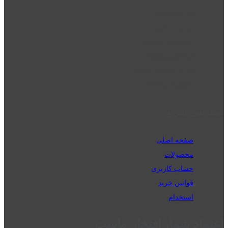
location_on
قزوین - الوند
phone_android
02832223098
perm_phone_msg
09192143350
دسترسی سریع
صفحه اصلی
محصولات
حساب کاربری
قوانین خرید
استخدام
اعتماد شما، افتخار ماست