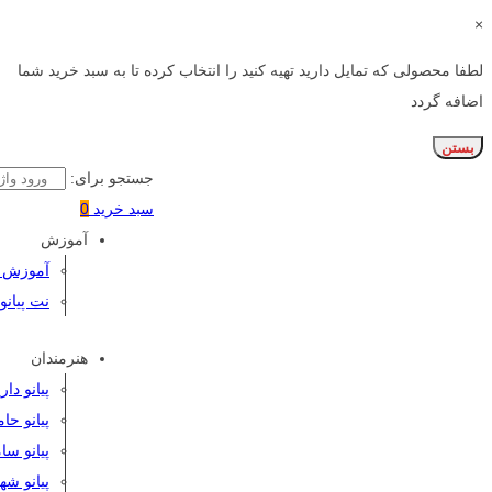
×
لطفا محصولی که تمایل دارید تهیه کنید را انتخاب کرده تا به سبد خرید شما
اضافه گردد
بستن
جستجو برای:
سبد خرید
0
آموزش
آموزش پی
نت پیانو
هنرمندان
پیانو دا
پیانو حا
پیانو سا
پیانو شه