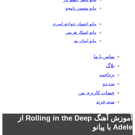
پیانو محسن نامجو
پیانو احسان خواجه امیری
پیانو اسکار هریس
پیانو ایوان بند
تماس با ما
بلاگ
پرداخت
نت دو
حساب کاربری من
سبد خرید
آموزش آهنگ Rolling in the Deep از
Adele با پیانو