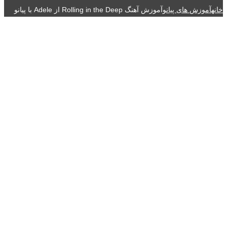
خانه
آموزش های پیانو
آموزش آهنگ Rolling in the Deep از Adele با پیانو