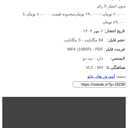
بدون امتیاز
0 رای
۶۰,۰۰۰
تومان
–
۶۹,۰۰۰
تومان
محدوده قیمت: ۶۰,۰۰۰ تومان تا
۶۹,۰۰۰ تومان
تاریخ انتشار:
۶ مهر ۱۴۰۴
حجم فایل:
84 مگابایت - 3 مگابایت
فرمت فایل
MP4 (1080P) - PDF
لایسنس:
دارد - نت دو
هماهنگی با:
VLC - MX
دسته:
آموزش های پیانو
درباره نت دو
نت دو یکی از زیر مجموعه های نت دونی است که نت های نت نویسی شده
توسط نت دونی را به روشی ساده و ابتکاری آموزش می دهد.