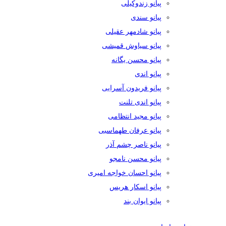
پیانو زندوکیلی
پیانو سندی
پیانو شادمهر عقیلی
پیانو سیاوش قمیشی
پیانو محسن یگانه
پیانو اندی
پیانو فریدون آسرایی
پیانو اندی تلنت
پیانو مجید انتظامی
پیانو عرفان طهماسبی
پیانو ناصر چشم آذر
پیانو محسن نامجو
پیانو احسان خواجه امیری
پیانو اسکار هریس
پیانو ایوان بند