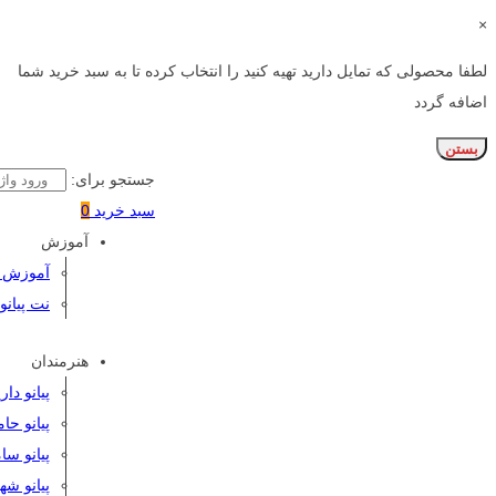
×
لطفا محصولی که تمایل دارید تهیه کنید را انتخاب کرده تا به سبد خرید شما
اضافه گردد
بستن
جستجو برای:
سبد خرید
0
آموزش
آموزش پی
نت پیانو
هنرمندان
پیانو دا
پیانو حا
پیانو سا
پیانو شه