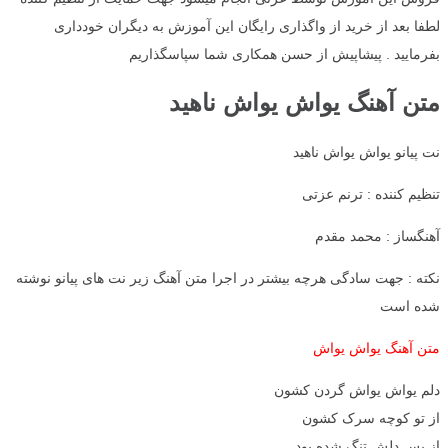
لطفا بعد از خرید از واگذاری رایگان این آموزش به دیگران خودداری
بفرمایید . پیشاپیش از حسن همکاری شما سپاسگذاریم
متن آهنگ یواش یواش ناهید
نت پیانو یواش یواش ناهید
تنظیم کننده : ترنم عزتی
آهنگساز : محمد مقدم
نکته : جهت سادگی هرچه بیشتر در اجرا متن آهنگ زیر نت های پیانو نوشته
شده است
متن آهنگ یواش یواش
دلم یواش یواش گردن کشون
از تو کوچه سرک کشون
از بس دلش تنگ شده بود