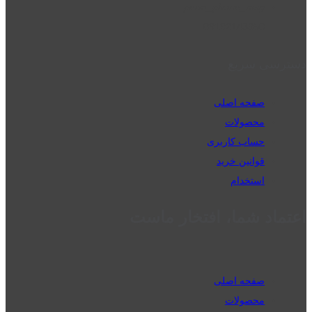
perm_phone_msg
09192143350
دسترسی سریع
صفحه اصلی
محصولات
حساب کاربری
قوانین خرید
استخدام
اعتماد شما، افتخار ماست
صفحه اصلی
محصولات