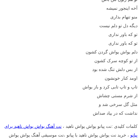
آخه اینجور نمیشه
منو تنهام بذاری
دیگه دل تو دلم نیست
تو که باور نداری
تو که باور نداری
دلم یواش یواش گردن کشون
از تو کوچه سرک کشون
از بس دلش تنگ شده بود
اومد کنار خونشون
تاپ و تاپ تابی کرد و باز یواش
از شرم مستی چشاش
مثل گل سرخی شد و
نذاشت که در بیاد صداش
کلمات کلیدی :نت پیانو یواش یواش ناهید ،
نت آهنگ یواش یواش ناهید برای
پیانو
، خرید نت یواش یواش ناهید با پیانو ،نت موسیقی آهنگ یواش یواش