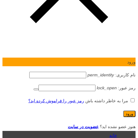
ورود
نام کاربری:
perm_identity
رمز عبور:
lock_open
مرا به خاطر داشته باش
رمز عبور را فراموش کرده اید؟
هنوز عضو نشده اید؟
عضویت در سایت
خانه