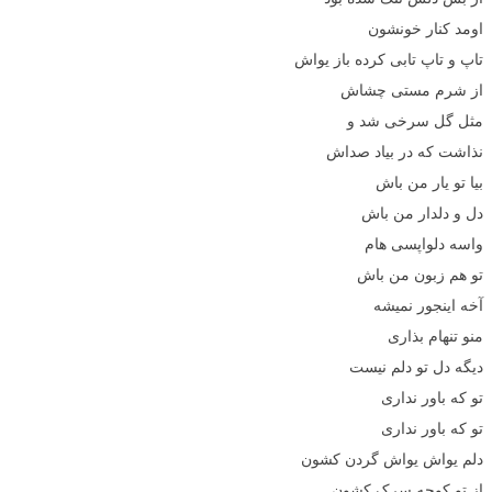
اومد کنار خونشون
تاپ و تاپ تابی کرده باز یواش
از شرم مستی چشاش
مثل گل سرخی شد و
نذاشت که در بیاد صداش
بیا تو یار من باش
دل و دلدار من باش
واسه دلواپسی هام
تو هم زبون من باش
آخه اینجور نمیشه
منو تنهام بذاری
دیگه دل تو دلم نیست
تو که باور نداری
تو که باور نداری
دلم یواش یواش گردن کشون
از تو کوچه سرک کشون