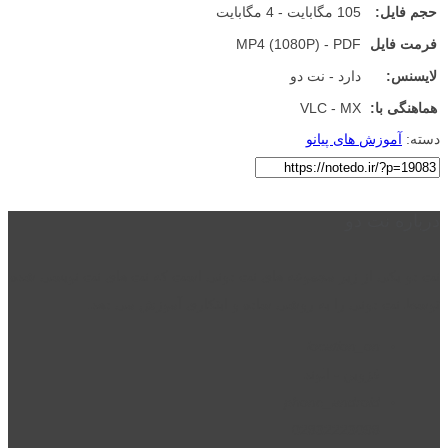
حجم فایل:
105 مگابایت - 4 مگابایت
فرمت فایل
MP4 (1080P) - PDF
لایسنس:
دارد - نت دو
هماهنگی با:
VLC - MX
دسته:
آموزش های پیانو
درباره نت دو
نت دو یکی از زیر مجموعه های نت دونی است که نت های نت نویسی شده
توسط نت دونی را به روشی ساده و ابتکاری آموزش می دهد.
location_on
قزوین - الوند
phone_android
02832223098