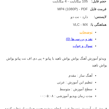
حجم فایل:
105 مگابایت - 4 مگابایت
فرمت فایل
MP4 (1080P) - PDF
لایسنس:
دارد - نت دو
هماهنگی با:
VLC - MX
توضیحات
نقد و بررسی‌ها (0)
سوال و جواب
ویدئو آموزش آهنگ یواش یواش ناهید با پیانو + پی دی اف نت پیانو یواش
یواش ناهید
آهنگ ساز : مقدم
تنظیم این آموزش : عزتی
سطح آموزش : متوسط
مدت زمان ویدیو آموزشی : ۰۰:۰۵:۰۸
فروش این آموزش توسط عزتی انجام میشود جهت حمایت از تنظیم کننده