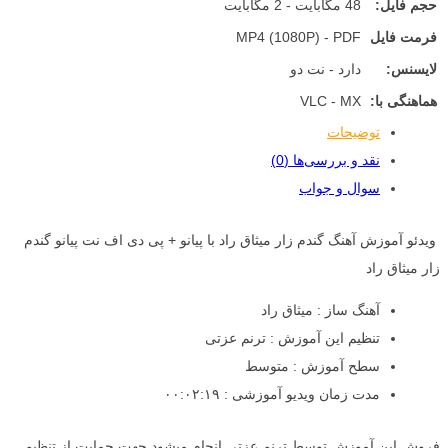
حجم فایل:
48 مگابایت - 2 مگابایت
فرمت فایل
MP4 (1080P) - PDF
لایسنس:
دارد - نت دو
هماهنگی با:
VLC - MX
توضیحات
نقد و بررسی‌ها (0)
سوال و جواب
ویدئو آموزش آهنگ گندم زار میثاق راد با پیانو + پی دی اف نت پیانو گندم
زار میثاق راد
آهنگ ساز : میثاق راد
تنظیم این آموزش : ترنم عزتی
سطح آموزش : متوسط
مدت زمان ویدیو آموزشی : ۰۰:۰۲:۱۹
فروش این آموزش توسط ترنم عزتی انجام میشود جهت حمایت از تنظیم