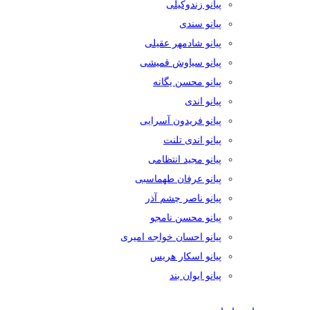
پیانو زندوکیلی
پیانو سندی
پیانو شادمهر عقیلی
پیانو سیاوش قمیشی
پیانو محسن یگانه
پیانو اندی
پیانو فریدون آسرایی
پیانو اندی تلنت
پیانو مجید انتظامی
پیانو عرفان طهماسبی
پیانو ناصر چشم آذر
پیانو محسن نامجو
پیانو احسان خواجه امیری
پیانو اسکار هریس
پیانو ایوان بند