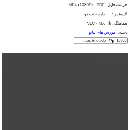
فرمت فایل
MP4 (1080P) - PDF
لایسنس:
دارد - نت دو
هماهنگی با:
VLC - MX
دسته:
آموزش های پیانو
درباره نت دو
نت دو یکی از زیر مجموعه های نت دونی است که نت های نت نویسی شده
توسط نت دونی را به روشی ساده و ابتکاری آموزش می دهد.
location_on
قزوین - الوند
phone_android
02832223098
perm_phone_msg