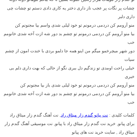
چشات پر نگات پر عجب ناز داری دختر یه کاری دادی دستم تو چشات چی
داری دلبر
منو آرومم کن دردمی درمونم تو خود لیلی شدی واسم بیا مجنونم کن
بیا منو آرومم کن دردمی درمونم تو چشم بد دور شه ازت آخه شدی خانومم
خب
دور شهر میچرخمو میگم من اینو همه جا دلمو بردی با خندت امون از چشم
سیات
خیلی راحت اومدی تو زندگیم دل ببری نگو از حالی که بهت داری دلم بی
خبری
منو آرومم کن دردمی درمونم تو خود لیلی شدی باز بیا مجنونم کن
بیا منو آرومم کن دردمی درمونم تو چشم بد دور شه ازت آخه شدی خانومم
خب
کلمات کلیدی :
نت پیانو گندم زار میثاق راد
, نت آهنگ گندم زار میثاق راد
برای پیانو, خرید نت گندم زار میثاق راد با پیانو, نت موسیقی آهنگ گندم زار
میثاق راد , سایت خرید نت های پیانو