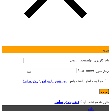
ورود
نام کاربری:
perm_identity
رمز عبور:
lock_open
مرا به خاطر داشته باش
رمز عبور را فراموش کرده اید؟
هنوز عضو نشده اید؟
عضویت در سایت
خانه