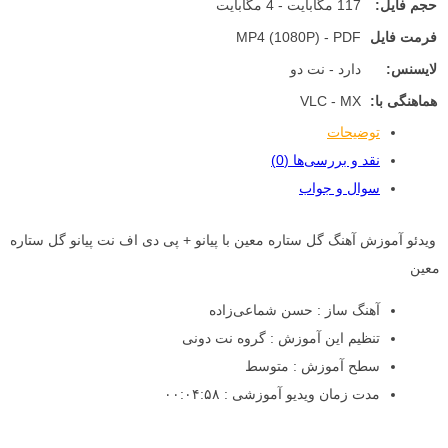
حجم فایل:
117 مگابایت - 4 مگابایت
فرمت فایل
MP4 (1080P) - PDF
لایسنس:
دارد - نت دو
هماهنگی با:
VLC - MX
توضیحات
نقد و بررسی‌ها (0)
سوال و جواب
ویدئو آموزش آهنگ گل ستاره معین با پیانو + پی دی اف نت پیانو گل ستاره
معین
آهنگ ساز : حسن شماعی‌زاده
تنظیم این آموزش : گروه نت دونی
سطح آموزش : متوسط
مدت زمان ویدیو آموزشی : ۰۰:۰۴:۵۸