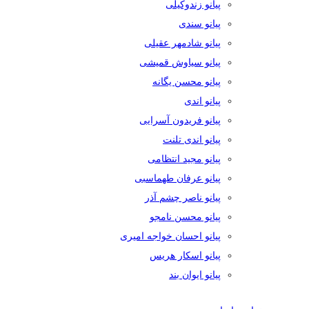
پیانو زندوکیلی
پیانو سندی
پیانو شادمهر عقیلی
پیانو سیاوش قمیشی
پیانو محسن یگانه
پیانو اندی
پیانو فریدون آسرایی
پیانو اندی تلنت
پیانو مجید انتظامی
پیانو عرفان طهماسبی
پیانو ناصر چشم آذر
پیانو محسن نامجو
پیانو احسان خواجه امیری
پیانو اسکار هریس
پیانو ایوان بند