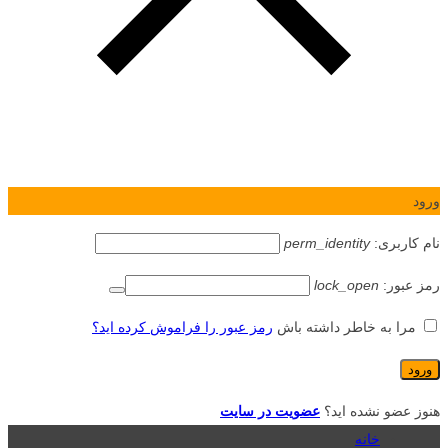
ورود
نام کاربری:
perm_identity
رمز عبور:
lock_open
مرا به خاطر داشته باش
رمز عبور را فراموش کرده اید؟
هنوز عضو نشده اید؟
عضویت در سایت
خانه