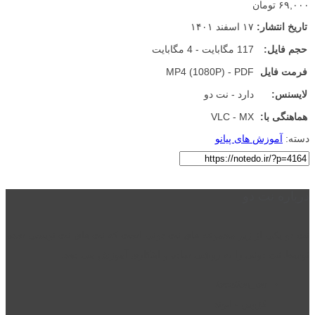
۶۹,۰۰۰ تومان
تاریخ انتشار:
۱۷ اسفند ۱۴۰۱
حجم فایل:
117 مگابایت - 4 مگابایت
فرمت فایل
MP4 (1080P) - PDF
لایسنس:
دارد - نت دو
هماهنگی با:
VLC - MX
دسته:
آموزش های پیانو
درباره نت دو
نت دو یکی از زیر مجموعه های نت دونی است که نت های نت نویسی شده
توسط نت دونی را به روشی ساده و ابتکاری آموزش می دهد.
location_on
قزوین - الوند