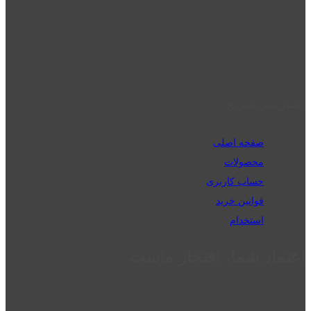
phone_android
02832223098
perm_phone_msg
09192143350
دسترسی سریع
صفحه اصلی
محصولات
حساب کاربری
قوانین خرید
استخدام
اعتماد شما، افتخار ماست