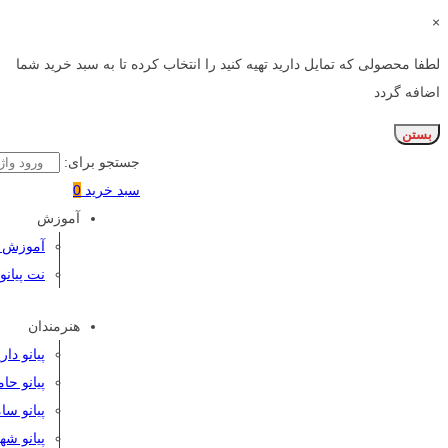
×
لطفا محصولی که تمایل دارید تهیه کنید را انتخاب کرده تا به سبد خرید شما
اضافه گردد
بستن
جستجو برای:
سبد خرید
0
آموزش
آموزش پی
نت پیانو
هنرمندان
پیانو دا
پیانو حا
پیانو سا
پیانو شه