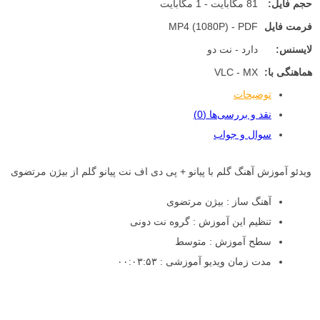
حجم فایل:
81 مگابایت - 1 مگابایت
فرمت فایل
MP4 (1080P) - PDF
لایسنس:
دارد - نت دو
هماهنگی با:
VLC - MX
توضیحات
نقد و بررسی‌ها (0)
سوال و جواب
ویدئو آموزش آهنگ گلم با پیانو + پی دی اف نت پیانو گلم از بیژن مرتضوی
آهنگ ساز : بیژن مرتضوی
تنظیم این آموزش : گروه نت دونی
سطح آموزش : متوسط
مدت زمان ویدیو آموزشی : ۰۰:۰۳:۵۳