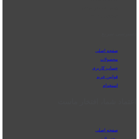
perm_phone_msg
09192143350
دسترسی سریع
صفحه اصلی
محصولات
حساب کاربری
قوانین خرید
استخدام
اعتماد شما، افتخار ماست
صفحه اصلی
محصولات