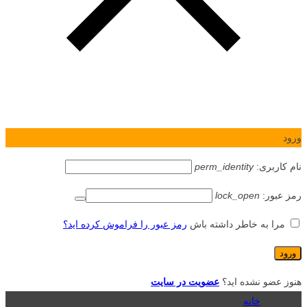
ورود
نام کاربری:
perm_identity
رمز عبور:
lock_open
مرا به خاطر داشته باش
رمز عبور را فراموش کرده اید؟
هنوز عضو نشده اید؟
عضویت در سایت
خانه