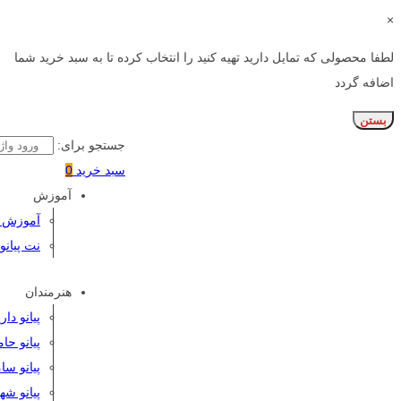
×
لطفا محصولی که تمایل دارید تهیه کنید را انتخاب کرده تا به سبد خرید شما
اضافه گردد
بستن
جستجو برای:
سبد خرید
0
آموزش
آموزش پی
نت پیانو
هنرمندان
پیانو دا
پیانو حا
پیانو سا
پیانو شه