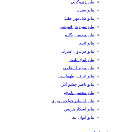
پیانو زندوکیلی
پیانو سندی
پیانو شادمهر عقیلی
پیانو سیاوش قمیشی
پیانو محسن یگانه
پیانو اندی
پیانو فریدون آسرایی
پیانو اندی تلنت
پیانو مجید انتظامی
پیانو عرفان طهماسبی
پیانو ناصر چشم آذر
پیانو محسن نامجو
پیانو احسان خواجه امیری
پیانو اسکار هریس
پیانو ایوان بند