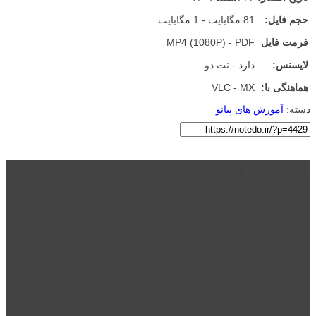
حجم فایل:
81 مگابایت - 1 مگابایت
فرمت فایل
MP4 (1080P) - PDF
لایسنس:
دارد - نت دو
هماهنگی با:
VLC - MX
دسته:
آموزش های پیانو
درباره نت دو
نت دو یکی از زیر مجموعه های نت دونی است که نت های نت نویسی شده
توسط نت دونی را به روشی ساده و ابتکاری آموزش می دهد.
location_on
قزوین - الوند
phone_android
02832223098