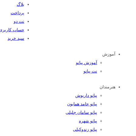
بلاگ
پرداخت
نت دو
حساب کاربری
سبد خرید
آموزش
آموزش پیانو
نت پیانو
هنرمندان
پیانو داریوش
پیانو حامد همایون
پیانو سامان جلیلی
پیانو شهره
پیانو زندوکیلی