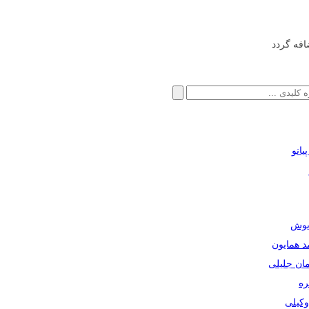
افه گردد
انو
ریوش
مد همایون
مان جلیلی
ره
دوکیلی