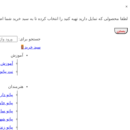
×
لطفا محصولی که تمایل دارید تهیه کنید را انتخاب کرده تا به سبد خرید شما اض
بستن
جستجو برای:
سبد خرید
0
آموزش
آموزش پی
نت پیانو
هنرمندان
پیانو دا
پیانو حا
پیانو سا
پیانو شه
پیانو زن