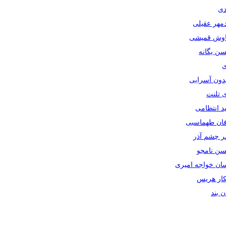
دی
دمهر عقیلی
یاوش قمیشی
سن یگانه
ی
یدون آسرایی
ی تلنت
ید انتظامی
رفان طهماسبی
صر چشم آذر
حسن نامجو
سان خواجه امیری
سکار هریس
ان بند