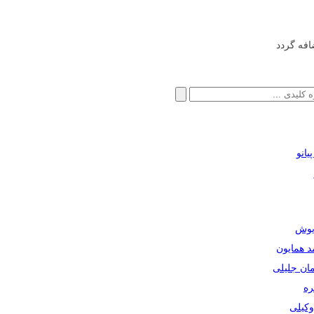
افه گردد
انو
ریوش
مد همایون
مان جلیلی
ره
دوکیلی