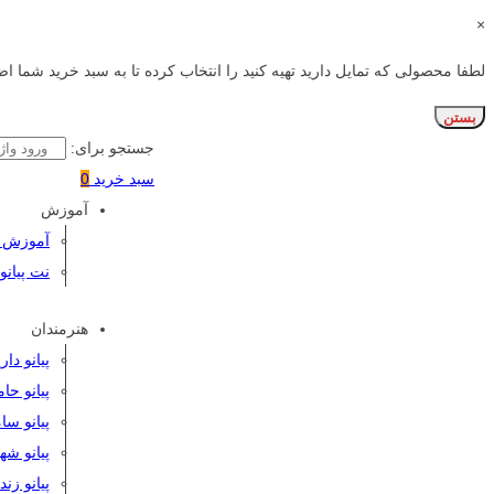
×
لطفا محصولی که تمایل دارید تهیه کنید را انتخاب کرده تا به سبد خرید شما اض
بستن
جستجو برای:
سبد خرید
0
آموزش
آموزش پی
نت پیانو
هنرمندان
پیانو دا
پیانو حا
پیانو سا
پیانو شه
پیانو زن