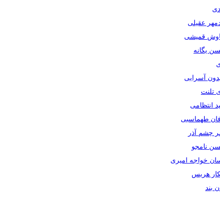
دی
دمهر عقیلی
یاوش قمیشی
سن یگانه
ی
یدون آسرایی
ی تلنت
ید انتظامی
رفان طهماسبی
صر چشم آذر
حسن نامجو
سان خواجه امیری
سکار هریس
ان بند