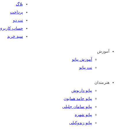
بلاگ
پرداخت
نت دو
حساب کاربری
سبد خرید
آموزش
آموزش پیانو
نت پیانو
هنرمندان
پیانو داریوش
پیانو حامد همایون
پیانو سامان جلیلی
پیانو شهره
پیانو زندوکیلی