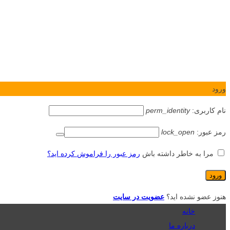
ورود
نام کاربری:
perm_identity
رمز عبور:
lock_open
مرا به خاطر داشته باش
رمز عبور را فراموش کرده اید؟
هنوز عضو نشده اید؟
عضویت در سایت
خانه
درباره ما