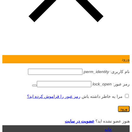
ورود
نام کاربری:
perm_identity
رمز عبور:
lock_open
مرا به خاطر داشته باش
رمز عبور را فراموش کرده اید؟
هنوز عضو نشده اید؟
عضویت در سایت
خانه