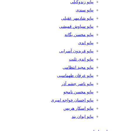
پیانو زندوکیلی
پیانو سندی
پیانو شادمهر عقیلی
پیانو سیاوش قمیشی
پیانو محسن یگانه
پیانو اندی
پیانو فریدون آسرایی
پیانو اندی تلنت
پیانو مجید انتظامی
پیانو عرفان طهماسبی
پیانو ناصر چشم آذر
پیانو محسن نامجو
پیانو احسان خواجه امیری
پیانو اسکار هریس
پیانو ایوان بند