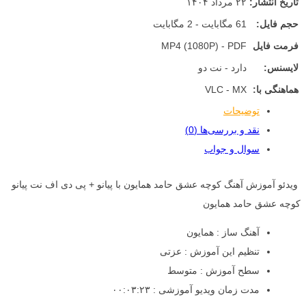
تاریخ انتشار:
۲۲ مرداد ۱۴۰۴
حجم فایل:
61 مگابایت - 2 مگابایت
فرمت فایل
MP4 (1080P) - PDF
لایسنس:
دارد - نت دو
هماهنگی با:
VLC - MX
توضیحات
نقد و بررسی‌ها (0)
سوال و جواب
ویدئو آموزش آهنگ کوچه عشق حامد همایون با پیانو + پی دی اف نت پیانو
کوچه عشق حامد همایون
آهنگ ساز : همایون
تنظیم این آموزش : عزتی
سطح آموزش : متوسط
مدت زمان ویدیو آموزشی : ۰۰:۰۳:۲۳