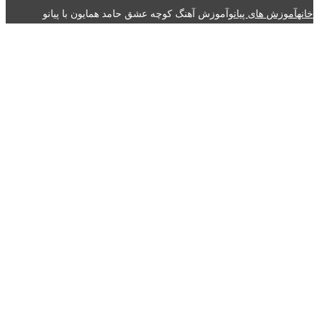
خانه
آموزش های پیانو
آموزش آهنگ کوچه عشق حامد همایون با پیانو