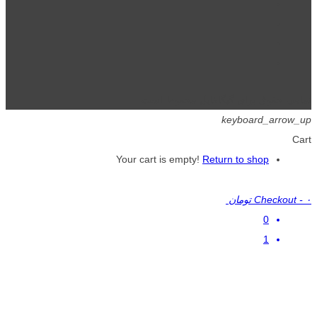
تمامی حقوق برای گیگافایل محفوظ است.
keyboard_arrow_up
Cart
Your cart is empty!
Return to shop
۰ تومان
-
Checkout
0
1