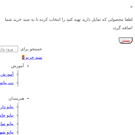
×
لطفا محصولی که تمایل دارید تهیه کنید را انتخاب کرده تا به سبد خرید شما
اضافه گردد
بستن
جستجو برای:
سبد خرید
0
آموزش
آموزش پی
نت پیانو
هنرمندان
پیانو دا
پیانو حا
پیانو سا
پیانو شه