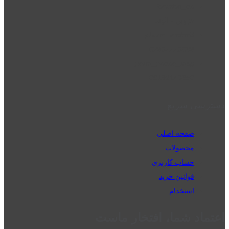
location_on
قزوین - الوند
phone_android
02832223098
perm_phone_msg
09192143350
دسترسی سریع
صفحه اصلی
محصولات
حساب کاربری
قوانین خرید
استخدام
اعتماد شما، افتخار ماست