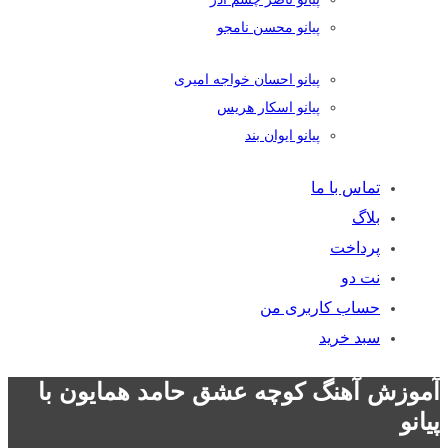
پیانو محسن نامجو
پیانو احسان خواجه امیری
پیانو اسکار هریس
پیانو ایوان بند
تماس با ما
بلاگ
پرداخت
نت دو
حساب کاربری من
سبد خرید
آموزش آهنگ کوچه عشق حامد همایون با
پیانو