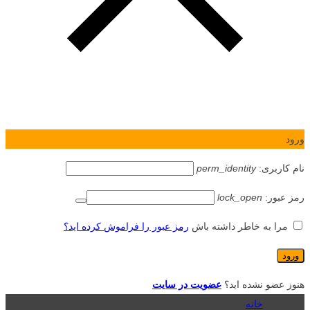
ورود
نام کاربری:
perm_identity
رمز عبور:
lock_open
مرا به خاطر داشته باش
رمز عبور را فراموش کرده اید؟
هنوز عضو نشده اید؟
عضویت در سایت
خانه