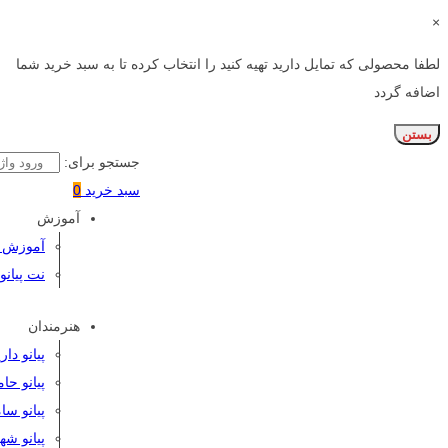
×
لطفا محصولی که تمایل دارید تهیه کنید را انتخاب کرده تا به سبد خرید شما
اضافه گردد
بستن
جستجو برای:
سبد خرید
0
آموزش
آموزش پی
نت پیانو
هنرمندان
پیانو دا
پیانو حا
پیانو سا
پیانو شه