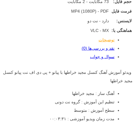
حجم فایل:
73 مگابایت - 2 مگابایت
فرمت فایل
MP4 (1080P) - PDF
لایسنس:
دارد - نت دو
هماهنگی با:
VLC - MX
توضیحات
نقد و بررسی‌ها (0)
سوال و جواب
ویدئو آموزش آهنگ کنسل مجید خراطها با پیانو + پی دی اف نت پیانو کنسل
مجید خراطها
آهنگ ساز : مجید خراطها
تنظیم این آموزش : گروه نت دونی
سطح آموزش : متوسط
مدت زمان ویدیو آموزشی : ۰۰:۰۳:۳۱