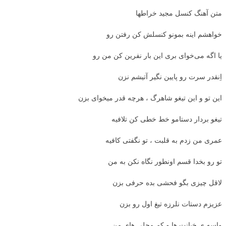
متن آهنگ کنسل مجید خراطها
خواهشم اینه بمونو کنسلش کن رفتن رو
یا اگه می‌خواى برى این بار نفرین کن من رو
اِنقدر سرت رو پایین نگیر آتیشم نزن
این تو و این تیغو شاهرگ ، هرچه قدر میخواى بزن
تیغو بردار دستامو خط خطی کن تلافیه
عمری من زدم به قلبت ، تو نگفتی کافیه
تو رو بخدا قسم اونطور نگاه نکن به من
لاقل چیزی بگو فحشی بده حرفی بزن
عزیزم دستات نلرزه تیغ اول رو بزن
واسه ی خیانت ها و کم محلی های من