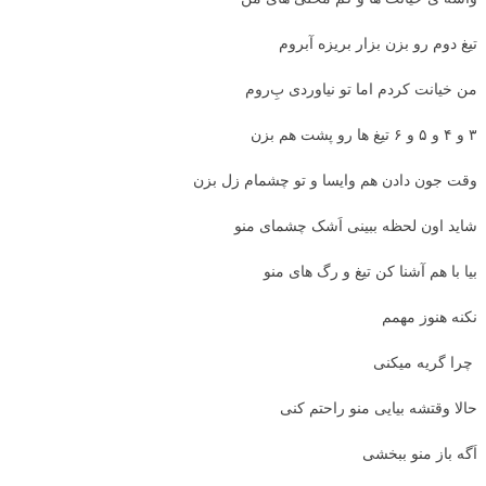
تیغ دوم رو بزن بزار بریزه آبروم
من خیانت کردم اما تو نیاوردی بِ‌روم
۳ و ۴ و ۵ و ۶ تیغ ها رو پشت هم بزن
وقت جون دادن هم وایسا و تو چشمام زل بزن
شاید اون لحظه ببینی اَشک چشمای منو
بیا با هم آشنا کن تیغ و رگ های منو
نکنه هنوز مهمم
چرا گریه میکنی
حالا وقتشه بیایی منو راحتم کنی
اَگه باز منو ببخشی