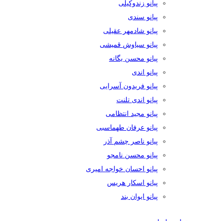
پیانو زندوکیلی
پیانو سندی
پیانو شادمهر عقیلی
پیانو سیاوش قمیشی
پیانو محسن یگانه
پیانو اندی
پیانو فریدون آسرایی
پیانو اندی تلنت
پیانو مجید انتظامی
پیانو عرفان طهماسبی
پیانو ناصر چشم آذر
پیانو محسن نامجو
پیانو احسان خواجه امیری
پیانو اسکار هریس
پیانو ایوان بند