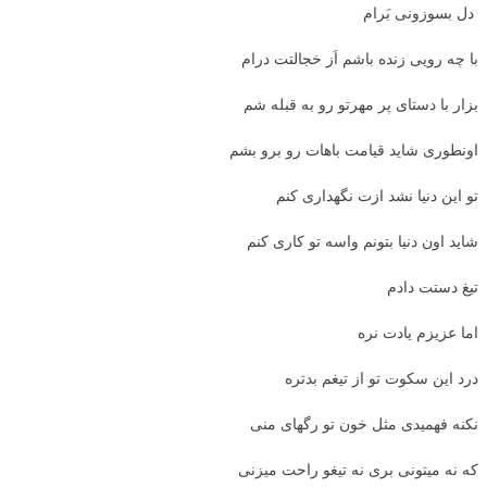
دل بسوزونی بَرام
با چه رویی زنده باشم اَز خجالتت درام
بزار با دستای پر مهرتو رو به قبله شم
اونطوری شاید قیامت باهات رو برو بشم
تو این دنیا نشد ازت نگهداری کنم
شاید اون دنیا بتونم واسه تو کاری کنم
تیغ دستت دادم
اما عزیزم یادت نره
درد این سکوت تو از تیغم بدتره
نکنه فهمیدی مثل خون تو رگهای منی
که نه میتونی بری نه تیغو راحت میزنی