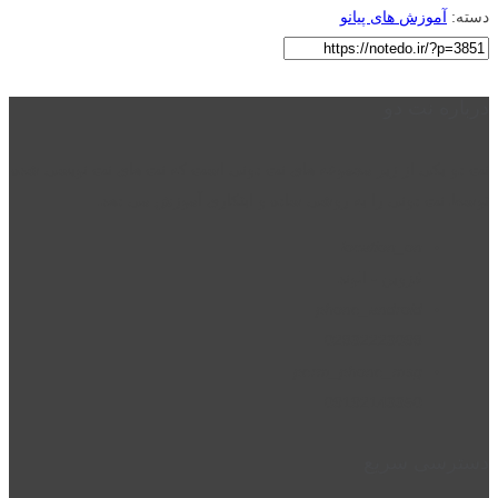
دسته:
آموزش های پیانو
درباره نت دو
نت دو یکی از زیر مجموعه های نت دونی است که نت های نت نویسی شده
توسط نت دونی را به روشی ساده و ابتکاری آموزش می دهد.
location_on
قزوین - الوند
phone_android
02832223098
perm_phone_msg
09192143350
دسترسی سریع