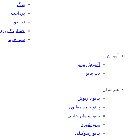
بلاگ
پرداخت
نت دو
حساب کاربری
سبد خرید
آموزش
آموزش پیانو
نت پیانو
هنرمندان
پیانو داریوش
پیانو حامد همایون
پیانو سامان جلیلی
پیانو شهره
پیانو زندوکیلی