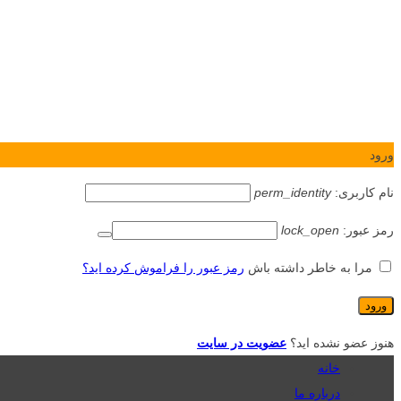
ورود
نام کاربری:
perm_identity
رمز عبور:
lock_open
مرا به خاطر داشته باش
رمز عبور را فراموش کرده اید؟
هنوز عضو نشده اید؟
عضویت در سایت
خانه
درباره ما