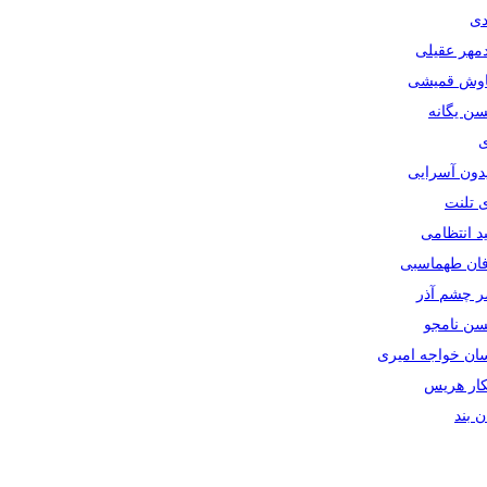
دی
دمهر عقیلی
یاوش قمیشی
سن یگانه
ی
یدون آسرایی
ی تلنت
ید انتظامی
رفان طهماسبی
صر چشم آذر
حسن نامجو
سان خواجه امیری
سکار هریس
ان بند