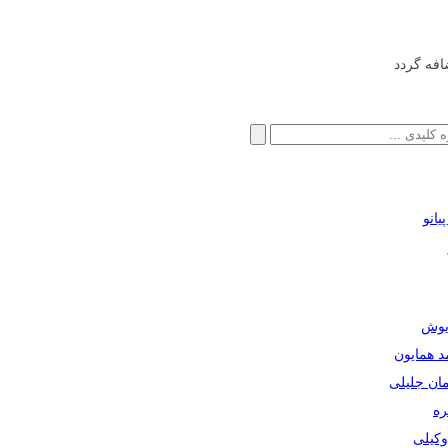
افه گردد
انو
ریوش
مد همایون
مان جلیلی
ره
دوکیلی