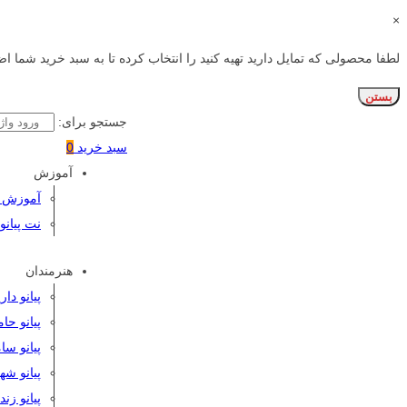
×
لطفا محصولی که تمایل دارید تهیه کنید را انتخاب کرده تا به سبد خرید شما اض
بستن
جستجو برای:
سبد خرید
0
آموزش
آموزش پی
نت پیانو
هنرمندان
پیانو دا
پیانو حا
پیانو سا
پیانو شه
پیانو زن