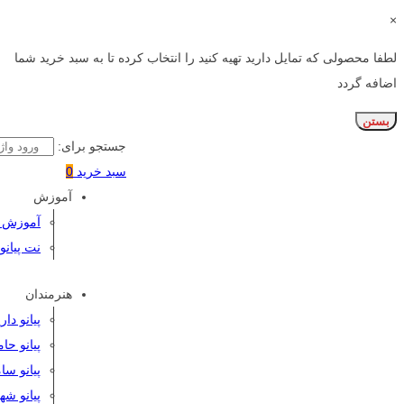
×
لطفا محصولی که تمایل دارید تهیه کنید را انتخاب کرده تا به سبد خرید شما
اضافه گردد
بستن
جستجو برای:
سبد خرید
0
آموزش
آموزش پی
نت پیانو
هنرمندان
پیانو دا
پیانو حا
پیانو سا
پیانو شه