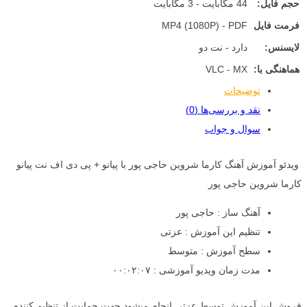
حجم فایل:
44 مگابایت - 3 مگابایت
فرمت فایل
MP4 (1080P) - PDF
لایسنس:
دارد - نت دو
هماهنگی با:
VLC - MX
توضیحات
نقد و بررسی‌ها (0)
سوال و جواب
ویدئو آموزش آهنگ کارما شروین حاجی پور با پیانو + پی دی اف نت پیانو
کارما شروین حاجی پور
آهنگ ساز : حاجی پور
تنظیم این آموزش : عزتی
سطح آموزش : متوسط
مدت زمان ویدیو آموزشی : ۰۰:۰۲:۰۷
فروش این آموزش توسط عزتی انجام میشود جهت حمایت از تنظیم کننده