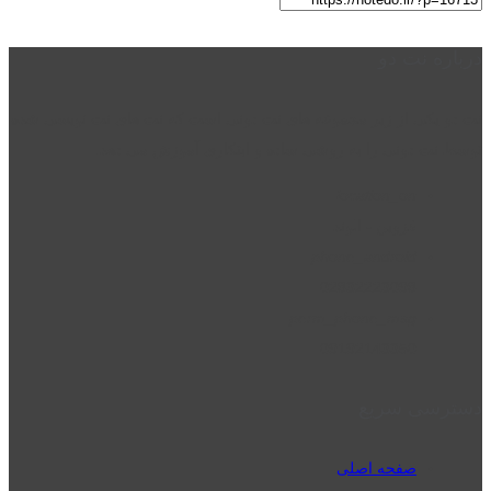
درباره نت دو
نت دو یکی از زیر مجموعه های نت دونی است که نت های نت نویسی شده
توسط نت دونی را به روشی ساده و ابتکاری آموزش می دهد.
location_on
قزوین - الوند
phone_android
02832223098
perm_phone_msg
09192143350
دسترسی سریع
صفحه اصلی