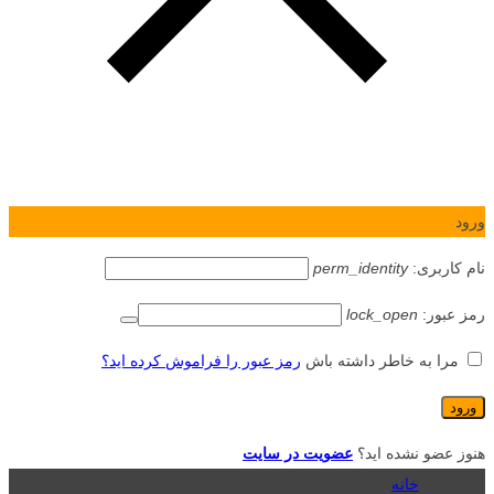
ورود
نام کاربری:
perm_identity
رمز عبور:
lock_open
مرا به خاطر داشته باش
رمز عبور را فراموش کرده اید؟
هنوز عضو نشده اید؟
عضویت در سایت
خانه