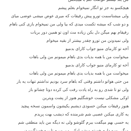
هیچکسو به جز تو انگار نمیخوام بغلم پیشم
ولی میشناسمت تورو پیش رفیقات که میری عوض میشی عوضی میای
و دو شب که میشه تکست میدی که بیا ولی من نمیخوام بازی کنی باهام
رفیقام بهم میگن دل بکن زیاده مث اون تو همین دور بریات
ولی نمیدونن من تورو چقدر بیشتر از بقیه میخوام
آخه تو کارمای منیو جواب کارای بدمیو
میخوامت من با همه بدیات بدی باهام میمونم من ولی باهات
آخه تو کارمای منیو جواب کارای بدمیو
میخوامت من با همه بدیات بدی باهام میمونم من ولی باهات
من حتی هواتو داشتم وقتی که باهام سرد بودیم نداشتم تنهات یه بار
ولی تو تا شدی رو به راه یادت رفت کی کرده دوتا چشاتو باز
اوکی مشکلی نیست خوشگلیم هنوز از پشت ویترین
هنوز رفیقات میکنن حسودی دیشبم یکیشون واسمون نسخه پیچید
یه کاری میکنن عصبی شم شرمنده که دیشب بهت پریدم
یه حسی بهم میگفت ببرم گلوشو ولی نه دیگه من باید منطقی شم
میگی بسه دارم خسته میشم اوکی من میرم تا بره خستگیت در