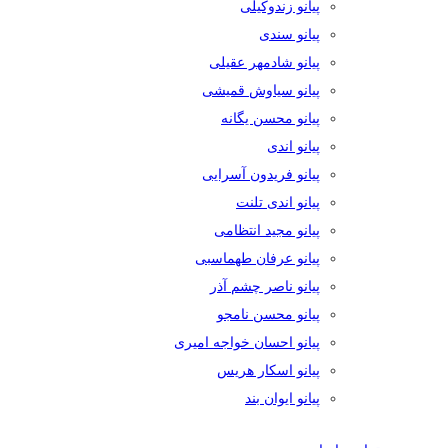
پیانو زندوکیلی
پیانو سندی
پیانو شادمهر عقیلی
پیانو سیاوش قمیشی
پیانو محسن یگانه
پیانو اندی
پیانو فریدون آسرایی
پیانو اندی تلنت
پیانو مجید انتظامی
پیانو عرفان طهماسبی
پیانو ناصر چشم آذر
پیانو محسن نامجو
پیانو احسان خواجه امیری
پیانو اسکار هریس
پیانو ایوان بند