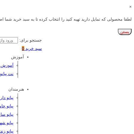
×
لطفا محصولی که تمایل دارید تهیه کنید را انتخاب کرده تا به سبد خرید شما اض
بستن
جستجو برای:
سبد خرید
0
آموزش
آموزش پی
نت پیانو
هنرمندان
پیانو دا
پیانو حا
پیانو سا
پیانو شه
پیانو زن