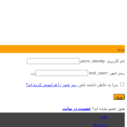
ورود
نام کاربری:
perm_identity
رمز عبور:
lock_open
مرا به خاطر داشته باش
رمز عبور را فراموش کرده اید؟
هنوز عضو نشده اید؟
عضویت در سایت
خانه
درباره ما