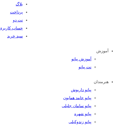
بلاگ
پرداخت
نت دو
حساب کاربری
سبد خرید
آموزش
آموزش پیانو
نت پیانو
هنرمندان
پیانو داریوش
پیانو حامد همایون
پیانو سامان جلیلی
پیانو شهره
پیانو زندوکیلی