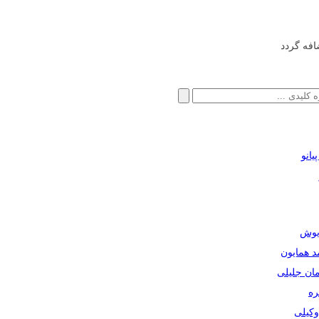
افه گردد
انو
ریوش
مد همایون
مان جلیلی
ره
دوکیلی