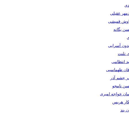
دی
دمهر عقیلی
یاوش قمیشی
سن یگانه
ی
یدون آسرایی
ی تلنت
ید انتظامی
رفان طهماسبی
صر چشم آذر
حسن نامجو
سان خواجه امیری
سکار هریس
ان بند