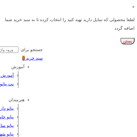
×
لطفا محصولی که تمایل دارید تهیه کنید را انتخاب کرده تا به سبد خرید شما
اضافه گردد
بستن
جستجو برای:
سبد خرید
0
آموزش
آموزش پی
نت پیانو
هنرمندان
پیانو دا
پیانو حا
پیانو سا
پیانو شه