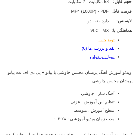
حجم فایل:
53 مگابایت - 2 مگابایت
فرمت فایل
MP4 (1080P) - PDF
لایسنس:
دارد - نت دو
هماهنگی با:
VLC - MX
توضیحات
نقد و بررسی‌ها (0)
سوال و جواب
ویدئو آموزش آهنگ پریشان محسن چاوشی با پیانو + پی دی اف نت پیانو
پریشان محسن چاوشی
آهنگ ساز : چاوشی
تنظیم این آموزش : عزتی
سطح آموزش : متوسط
مدت زمان ویدیو آموزشی : ۰۰:۰۲:۲۸
فروش این آموزش توسط عزتی انجام میشود جهت حمایت از تنظیم کننده