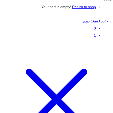
Your cart is empty!
Return to shop
۰ تومان
-
Checkout
0
1