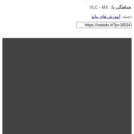
هماهنگی با:
VLC - MX
دسته:
آموزش های پیانو
درباره نت دو
نت دو یکی از زیر مجموعه های نت دونی است که نت های نت نویسی شده
توسط نت دونی را به روشی ساده و ابتکاری آموزش می دهد.
location_on
قزوین - الوند
phone_android
02832223098
perm_phone_msg
09192143350