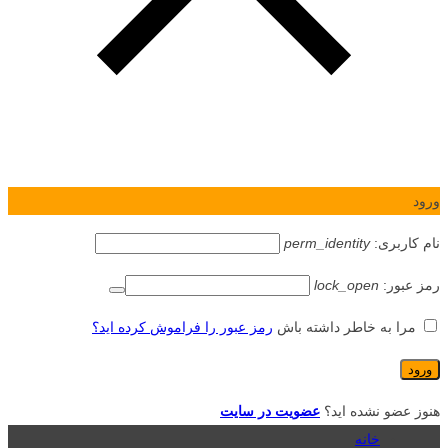
ورود
نام کاربری:
perm_identity
رمز عبور:
lock_open
مرا به خاطر داشته باش
رمز عبور را فراموش کرده اید؟
هنوز عضو نشده اید؟
عضویت در سایت
خانه