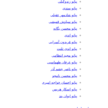
پیانو زندوکیلی
پیانو سندی
پیانو شادمهر عقیلی
پیانو سیاوش قمیشی
پیانو محسن یگانه
پیانو اندی
پیانو فریدون آسرایی
پیانو اندی تلنت
پیانو مجید انتظامی
پیانو عرفان طهماسبی
پیانو ناصر چشم آذر
پیانو محسن نامجو
پیانو احسان خواجه امیری
پیانو اسکار هریس
پیانو ایوان بند