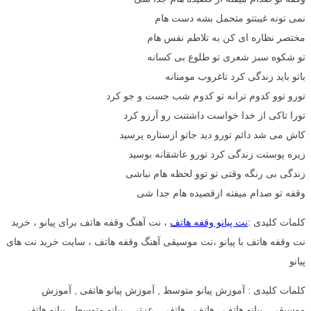
نمی تونه غیبتتو متحمل بشه دست هام
مختصر نظاره ای کن به تلاطم نفس هام
تو شکوه سبز شعری تو طلوع بی کسانه
باتو باید زندگی کرد تاغروب مومنانه
تورو توو کدوم ترانه تو کدوم شب جست و جو کرد
تورا تاکی از خدا خواست داشتنت رو آرزو کرد
کاش می شد دائم تورو دید جاتو ازستاره پرسید
زیره پوستت زندگی کرد تورو عاشقانه بوسید
زندگی بی رنگه وقتی تو توو لحظه هام نباشی
وقفه تو صدام میفته ازقصیده هام جدا شی
کلمات کلیدی :
نت پیانو وقفه هاتف
، نت آهنگ وقفه هاتف برای پیانو ، خرید
نت وقفه هاتف با پیانو ،نت موسیقی آهنگ وقفه هاتف ، سایت خرید نت های
پیانو
کلمات کلیدی : آموزش پیانو متوسط , آموزش پیانو هاتفی , آموزش
موسیقی , پیانو هاتف , هاتف , هاتفی , عزتی , پیانو متوسط , پیانو هاتفی ,