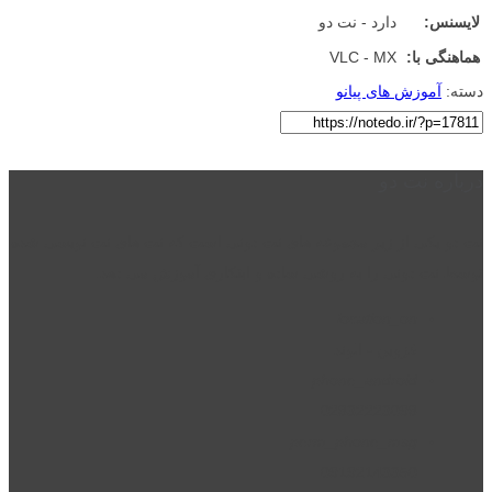
لایسنس:
دارد - نت دو
هماهنگی با:
VLC - MX
دسته:
آموزش های پیانو
درباره نت دو
نت دو یکی از زیر مجموعه های نت دونی است که نت های نت نویسی شده
توسط نت دونی را به روشی ساده و ابتکاری آموزش می دهد.
location_on
قزوین - الوند
phone_android
02832223098
perm_phone_msg
09192143350