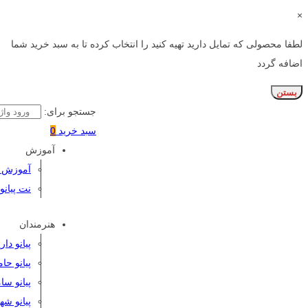
×
لطفا محصولی که تمایل دارید تهیه کنید را انتخاب کرده تا به سبد خرید شما
اضافه گردد
بستن
جستجو برای:
سبد خرید
0
آموزش
آموزش پی
نت پیانو
هنرمندان
پیانو دا
پیانو حا
پیانو سا
پیانو شه