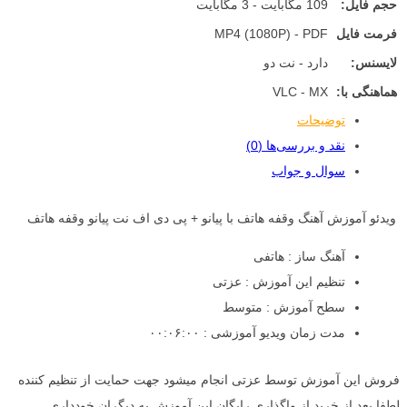
حجم فایل:
109 مگابایت - 3 مگابایت
فرمت فایل
MP4 (1080P) - PDF
لایسنس:
دارد - نت دو
هماهنگی با:
VLC - MX
توضیحات
نقد و بررسی‌ها (0)
سوال و جواب
ویدئو آموزش آهنگ وقفه هاتف با پیانو + پی دی اف نت پیانو وقفه هاتف
آهنگ ساز : هاتفی
تنظیم این آموزش : عزتی
سطح آموزش : متوسط
مدت زمان ویدیو آموزشی : ۰۰:۰۶:۰۰
فروش این آموزش توسط عزتی انجام میشود جهت حمایت از تنظیم کننده
لطفا بعد از خرید از واگذاری رایگان این آموزش به دیگران خودداری