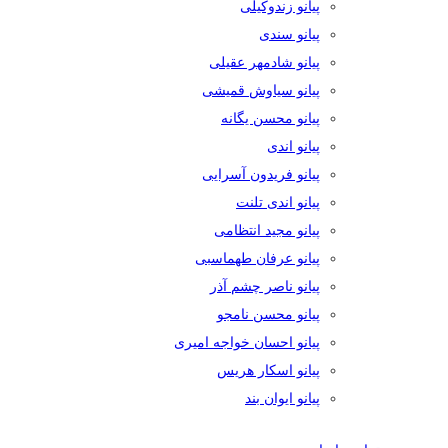
پیانو زندوکیلی
پیانو سندی
پیانو شادمهر عقیلی
پیانو سیاوش قمیشی
پیانو محسن یگانه
پیانو اندی
پیانو فریدون آسرایی
پیانو اندی تلنت
پیانو مجید انتظامی
پیانو عرفان طهماسبی
پیانو ناصر چشم آذر
پیانو محسن نامجو
پیانو احسان خواجه امیری
پیانو اسکار هریس
پیانو ایوان بند