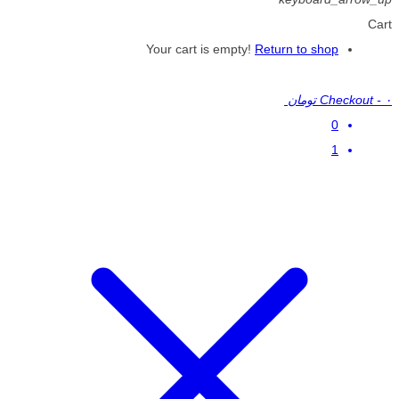
Cart
Your cart is empty!
Return to shop
۰ تومان
-
Checkout
0
1