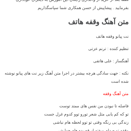
بفرمایید . پیشاپیش از حسن همکاری شما سپاسگذاریم
متن آهنگ وقفه هاتف
نت پیانو وقفه هاتف
تنظیم کننده : ترنم عزتی
آهنگساز : علی هاتفی
نکته : جهت سادگی هرچه بیشتر در اجرا متن آهنگ زیر نت های پیانو نوشته
شده است
متن آهنگ وقفه
فاصله تا نبودن من نفس های ممتد توست
تو که کم یابی مثل شعر تورو توو کدوم غزل جست
زندگی بی رنگه وقتی تو توو لحظه هام نباشی
وقفه تو صدام میفته از قصیده هام جدا شی