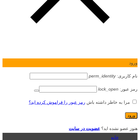
ورود
نام کاربری:
perm_identity
رمز عبور:
lock_open
مرا به خاطر داشته باش
رمز عبور را فراموش کرده اید؟
هنوز عضو نشده اید؟
عضویت در سایت
خانه