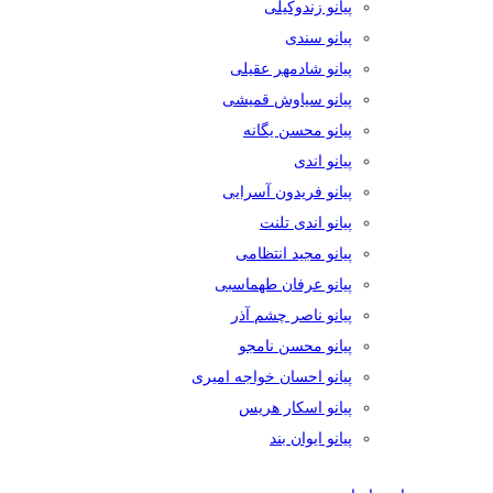
پیانو زندوکیلی
پیانو سندی
پیانو شادمهر عقیلی
پیانو سیاوش قمیشی
پیانو محسن یگانه
پیانو اندی
پیانو فریدون آسرایی
پیانو اندی تلنت
پیانو مجید انتظامی
پیانو عرفان طهماسبی
پیانو ناصر چشم آذر
پیانو محسن نامجو
پیانو احسان خواجه امیری
پیانو اسکار هریس
پیانو ایوان بند