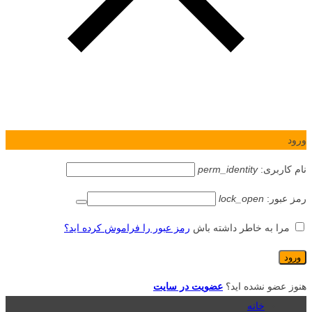
ورود
نام کاربری:
perm_identity
رمز عبور:
lock_open
مرا به خاطر داشته باش
رمز عبور را فراموش کرده اید؟
هنوز عضو نشده اید؟
عضویت در سایت
خانه