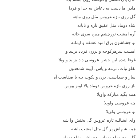
مادر اما دست به دعاش به خدا و فردا
گل روی تازه عروس مثل روی ماهه
شاه دوماد مثل عقیق تازه و تابانه
آره امشب نورچشم میره سوی خانه
تو چشاشون برق امید عشقه و ایمانه
امشب سرهرکوچه و برزن فریاد بزنید وا
غوغا شده این جشن عروسی داد بزنید واویلا
نقلو نبات، ترمه و یاس، آیینه شمعدون
ساز و صداست، بزن و بکوب چه با صفاست آه
ناز روی تازه عروس دوماد یالا اونو ببوس
همه بگید مبارکه واویلا
چه عروسی واویلا
نو عروسی واویلا
وای ایشالله تازه عروس گل بختش وا شه
همه شبهاش پر گل مثل امشب باشه
گل روی شاه دوماد زنده باشی شاه دوماد