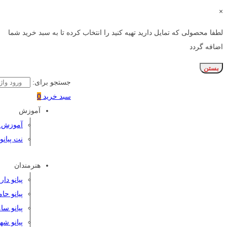
×
لطفا محصولی که تمایل دارید تهیه کنید را انتخاب کرده تا به سبد خرید شما
اضافه گردد
بستن
جستجو برای:
سبد خرید
0
آموزش
آموزش پی
نت پیانو
هنرمندان
پیانو دا
پیانو حا
پیانو سا
پیانو شه