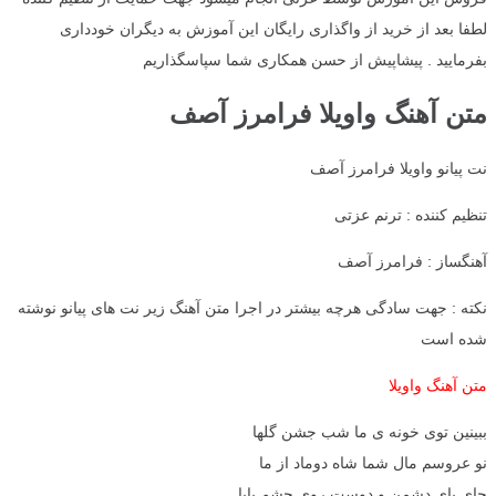
لطفا بعد از خرید از واگذاری رایگان این آموزش به دیگران خودداری
بفرمایید . پیشاپیش از حسن همکاری شما سپاسگذاریم
متن آهنگ واویلا فرامرز آصف
نت پیانو واویلا فرامرز آصف
تنظیم کننده : ترنم عزتی
آهنگساز : فرامرز آصف
نکته : جهت سادگی هرچه بیشتر در اجرا متن آهنگ زیر نت های پیانو نوشته
شده است
متن آهنگ واویلا
ببینین توی خونه ی ما شب جشن گلها
نو عروسم مال شما شاه دوماد از ما
جای پای دشمن و دوست روی چشم بابا