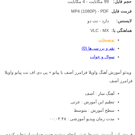
حجم فایل:
99 مگابایت - 4 مگابایت
فرمت فایل
MP4 (1080P) - PDF
لایسنس:
دارد - نت دو
هماهنگی با:
VLC - MX
توضیحات
نقد و بررسی‌ها (0)
سوال و جواب
ویدئو آموزش آهنگ واویلا فرامرز آصف با پیانو + پی دی اف نت پیانو واویلا
فرامرز آصف
آهنگ ساز : آصف
تنظیم این آموزش : عزتی
سطح آموزش : متوسط
مدت زمان ویدیو آموزشی : ۰۰:۰۴:۴۸
فروش این آموزش توسط عزتی انجام میشود جهت حمایت از تنظیم کننده