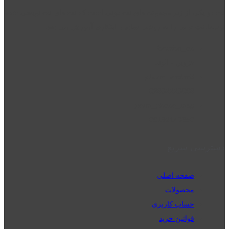
نت دو یکی از زیر مجموعه های نت دونی است که نت های نت نویسی شده
توسط نت دونی را به روشی ساده و ابتکاری آموزش می دهد.
location_on
قزوین - الوند
phone_android
02832223098
perm_phone_msg
09192143350
دسترسی سریع
صفحه اصلی
محصولات
حساب کاربری
قوانین خرید