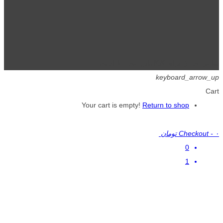
تمامی حقوق برای گیگافایل محفوظ است.
keyboard_arrow_up
Cart
Your cart is empty!
Return to shop
۰ تومان
-
Checkout
0
1