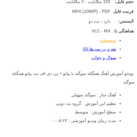
حجم فایل:
103 مگابایت - 2 مگابایت
فرمت فایل
MP4 (1080P) - PDF
لایسنس:
دارد - نت دو
هماهنگی با:
VLC - MX
توضیحات
نقد و بررسی‌ها (0)
سوال و جواب
ویدئو آموزش آهنگ همگناه سوگند با پیانو + پی دی اف نت پیانو همگناه
سوگند
آهنگ ساز : سوگند سهیلی
تنظیم این آموزش : گروه نت دونی
سطح آموزش : متوسط
مدت زمان ویدیو آموزشی : ۰۰:۰۵:۲۳