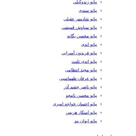
پیانو زندوکیلی
پیانو سندی
پیانو شادمهر عقیلی
پیانو سیاوش قمیشی
پیانو محسن یگانه
پیانو اندی
پیانو فریدون آسرایی
پیانو اندی تلنت
پیانو مجید انتظامی
پیانو عرفان طهماسبی
پیانو ناصر چشم آذر
پیانو محسن نامجو
پیانو احسان خواجه امیری
پیانو اسکار هریس
پیانو ایوان بند