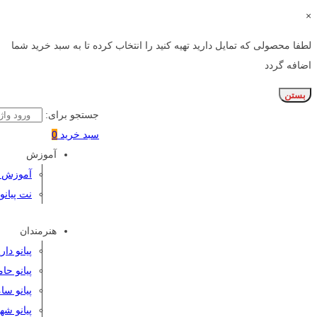
×
لطفا محصولی که تمایل دارید تهیه کنید را انتخاب کرده تا به سبد خرید شما
اضافه گردد
بستن
جستجو برای:
سبد خرید
0
آموزش
آموزش پی
نت پیانو
هنرمندان
پیانو دا
پیانو حا
پیانو سا
پیانو شه