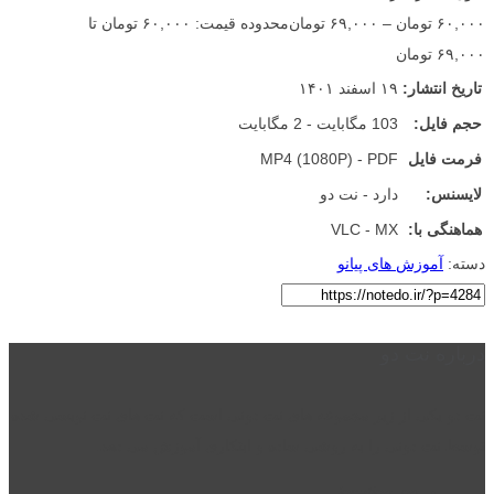
۶۰,۰۰۰
تومان
–
۶۹,۰۰۰
تومان
محدوده قیمت: ۶۰,۰۰۰ تومان تا
۶۹,۰۰۰ تومان
تاریخ انتشار:
۱۹ اسفند ۱۴۰۱
حجم فایل:
103 مگابایت - 2 مگابایت
فرمت فایل
MP4 (1080P) - PDF
لایسنس:
دارد - نت دو
هماهنگی با:
VLC - MX
دسته:
آموزش های پیانو
درباره نت دو
نت دو یکی از زیر مجموعه های نت دونی است که نت های نت نویسی شده
توسط نت دونی را به روشی ساده و ابتکاری آموزش می دهد.
location_on