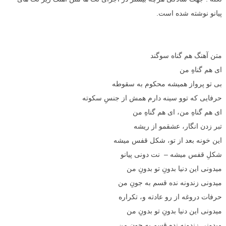
پیانو نوشته شده است.
متن آهنگ هم گناه سوگند
ای هم گناهِ من
بی تو پرواز همیشه محکوم به سقوطه
حرفایی که توو سینه دارم همش از جنسِ سکوته
ای هم گناهِ من، ای هم گناهِ من
تبر زدن انگار، عشقمو از ریشه
این خونه بعد از تو، شکل قفس میشه
شکلِ قفس میشه – نت دونی پیانو
میدونی این دنیا بدونِ تو بدونِ من
میدونی زندونه نده قسم به جونِ من
حرفات دروغه از رو عادته و، تکراره
میدونی این دنیا بدونِ تو بدونِ من
میدونی زندونه نده قسم به جونِ من