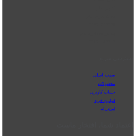
قزوین - الوند
phone_android
02832223098
perm_phone_msg
09192143350
دسترسی سریع
صفحه اصلی
محصولات
حساب کاربری
قوانین خرید
استخدام
اعتماد شما، افتخار ماست