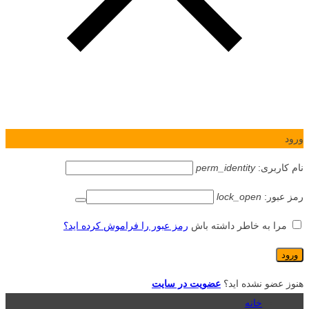
ورود
نام کاربری:
perm_identity
رمز عبور:
lock_open
مرا به خاطر داشته باش
رمز عبور را فراموش کرده اید؟
هنوز عضو نشده اید؟
عضویت در سایت
خانه