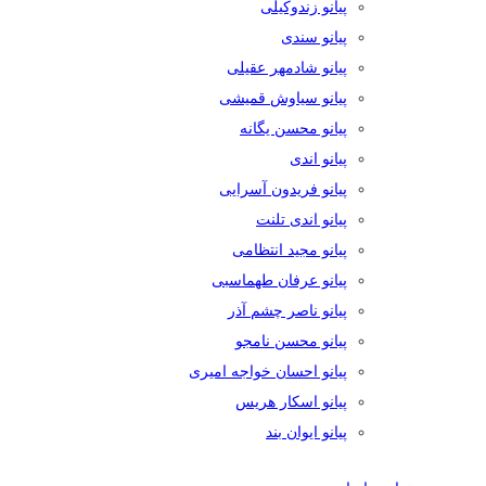
پیانو زندوکیلی
پیانو سندی
پیانو شادمهر عقیلی
پیانو سیاوش قمیشی
پیانو محسن یگانه
پیانو اندی
پیانو فریدون آسرایی
پیانو اندی تلنت
پیانو مجید انتظامی
پیانو عرفان طهماسبی
پیانو ناصر چشم آذر
پیانو محسن نامجو
پیانو احسان خواجه امیری
پیانو اسکار هریس
پیانو ایوان بند