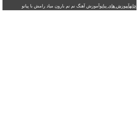
خانه
آموزش های پیانو
آموزش آهنگ نم نم بارون میاد رامش با پیانو