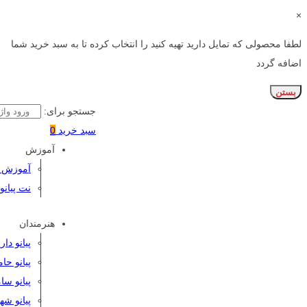
×
لطفا محصولی که تمایل دارید تهیه کنید را انتخاب کرده تا به سبد خرید شما
اضافه گردد
بستن
جستجو برای:
سبد خرید
0
آموزش
آموزش پی
نت پیانو
هنرمندان
پیانو دا
پیانو حا
پیانو سا
پیانو شه