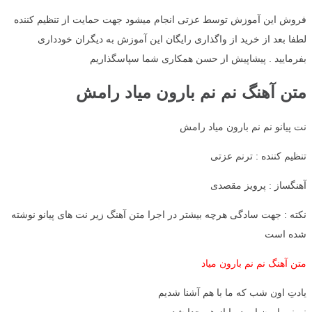
فروش این آموزش توسط عزتی انجام میشود جهت حمایت از تنظیم کننده
لطفا بعد از خرید از واگذاری رایگان این آموزش به دیگران خودداری
بفرمایید . پیشاپیش از حسن همکاری شما سپاسگذاریم
متن آهنگ نم نم بارون میاد رامش
نت پیانو نم نم بارون میاد رامش
تنظیم کننده : ترنم عزتی
آهنگساز : پرویز مقصدی
نکته : جهت سادگی هرچه بیشتر در اجرا متن آهنگ زیر نت های پیانو نوشته
شده است
متن آهنگ نم نم بارون میاد
یادتِ اون شب که ما با هم آشنا شدیم
نم نم بارون اومد ما از هم جدا شدیم