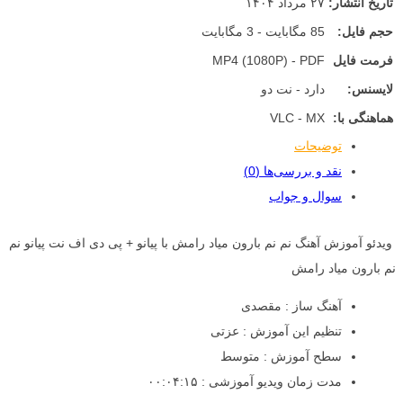
تاریخ انتشار:
۲۷ مرداد ۱۴۰۴
حجم فایل:
85 مگابایت - 3 مگابایت
فرمت فایل
MP4 (1080P) - PDF
لایسنس:
دارد - نت دو
هماهنگی با:
VLC - MX
توضیحات
نقد و بررسی‌ها (0)
سوال و جواب
ویدئو آموزش آهنگ نم نم بارون میاد رامش با پیانو + پی دی اف نت پیانو نم
نم بارون میاد رامش
آهنگ ساز : مقصدی
تنظیم این آموزش : عزتی
سطح آموزش : متوسط
مدت زمان ویدیو آموزشی : ۰۰:۰۴:۱۵