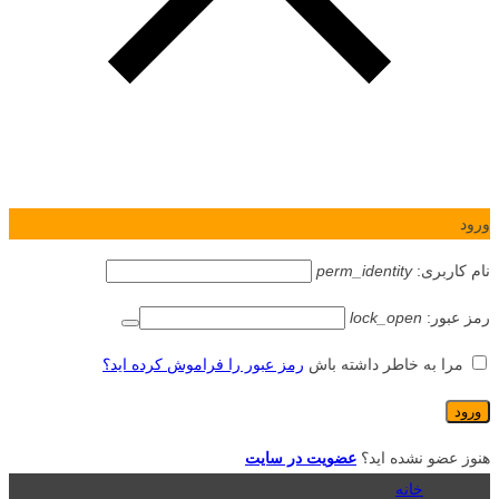
ورود
نام کاربری:
perm_identity
رمز عبور:
lock_open
مرا به خاطر داشته باش
رمز عبور را فراموش کرده اید؟
هنوز عضو نشده اید؟
عضویت در سایت
خانه