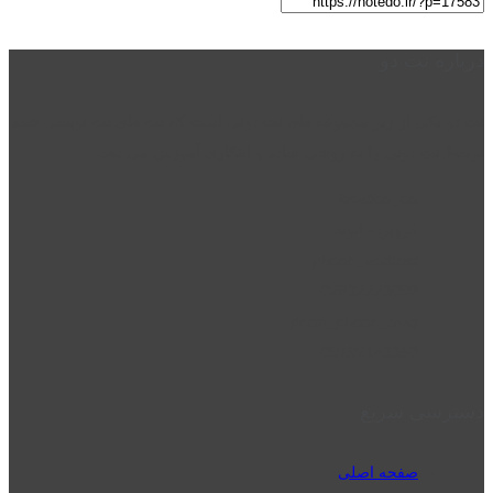
درباره نت دو
نت دو یکی از زیر مجموعه های نت دونی است که نت های نت نویسی شده
توسط نت دونی را به روشی ساده و ابتکاری آموزش می دهد.
location_on
قزوین - الوند
phone_android
02832223098
perm_phone_msg
09192143350
دسترسی سریع
صفحه اصلی