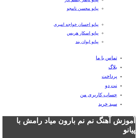
پیانو محسن نامجو
پیانو احسان خواجه امیری
پیانو اسکار هریس
پیانو ایوان بند
تماس با ما
بلاگ
پرداخت
نت دو
حساب کاربری من
سبد خرید
آموزش آهنگ نم نم بارون میاد رامش با
پیانو