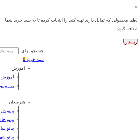
×
لطفا محصولی که تمایل دارید تهیه کنید را انتخاب کرده تا به سبد خرید شما
اضافه گردد
بستن
جستجو برای:
سبد خرید
0
آموزش
آموزش پی
نت پیانو
هنرمندان
پیانو دا
پیانو حا
پیانو سا
پیانو شه