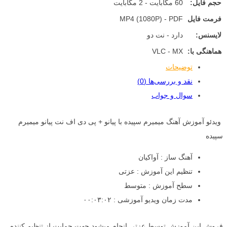
حجم فایل:
60 مگابایت - 2 مگابایت
فرمت فایل
MP4 (1080P) - PDF
لایسنس:
دارد - نت دو
هماهنگی با:
VLC - MX
توضیحات
نقد و بررسی‌ها (0)
سوال و جواب
ویدئو آموزش آهنگ میمیرم سپیده با پیانو + پی دی اف نت پیانو میمیرم
سپیده
آهنگ ساز : آواکیان
تنظیم این آموزش : عزتی
سطح آموزش : متوسط
مدت زمان ویدیو آموزشی : ۰۰:۰۳:۰۲
فروش این آموزش توسط عزتی انجام میشود جهت حمایت از تنظیم کننده