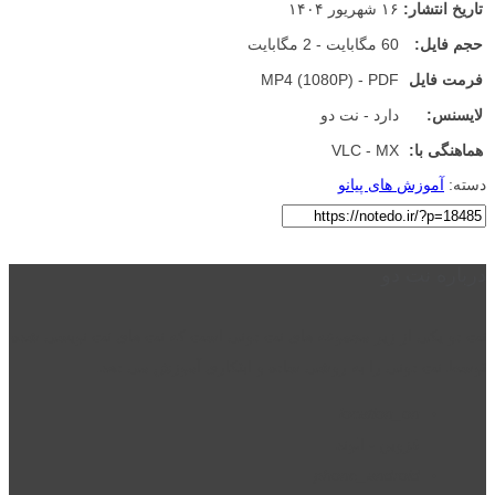
تاریخ انتشار:
۱۶ شهریور ۱۴۰۴
حجم فایل:
60 مگابایت - 2 مگابایت
فرمت فایل
MP4 (1080P) - PDF
لایسنس:
دارد - نت دو
هماهنگی با:
VLC - MX
دسته:
آموزش های پیانو
درباره نت دو
نت دو یکی از زیر مجموعه های نت دونی است که نت های نت نویسی شده
توسط نت دونی را به روشی ساده و ابتکاری آموزش می دهد.
location_on
قزوین - الوند
phone_android