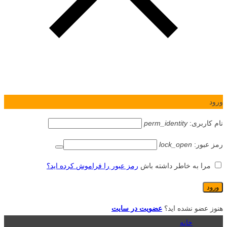
ورود
نام کاربری:
perm_identity
رمز عبور:
lock_open
مرا به خاطر داشته باش
رمز عبور را فراموش کرده اید؟
هنوز عضو نشده اید؟
عضویت در سایت
خانه