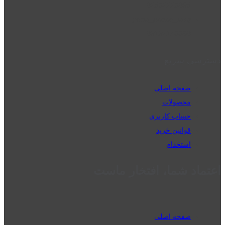
02832223098
perm_phone_msg
09192143350
دسترسی سریع
صفحه اصلی
محصولات
حساب کاربری
قوانین خرید
استخدام
اعتماد شما، افتخار ماست
صفحه اصلی