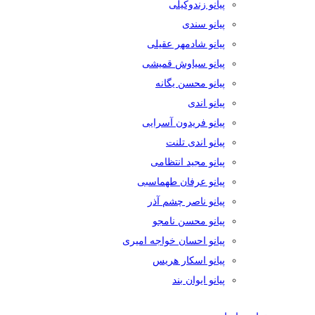
پیانو زندوکیلی
پیانو سندی
پیانو شادمهر عقیلی
پیانو سیاوش قمیشی
پیانو محسن یگانه
پیانو اندی
پیانو فریدون آسرایی
پیانو اندی تلنت
پیانو مجید انتظامی
پیانو عرفان طهماسبی
پیانو ناصر چشم آذر
پیانو محسن نامجو
پیانو احسان خواجه امیری
پیانو اسکار هریس
پیانو ایوان بند