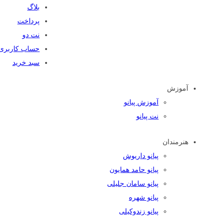
بلاگ
پرداخت
نت دو
حساب کاربری
سبد خرید
آموزش
آموزش پیانو
نت پیانو
هنرمندان
پیانو داریوش
پیانو حامد همایون
پیانو سامان جلیلی
پیانو شهره
پیانو زندوکیلی