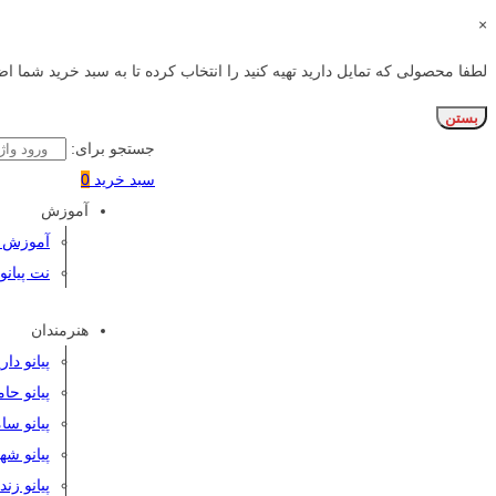
×
لطفا محصولی که تمایل دارید تهیه کنید را انتخاب کرده تا به سبد خرید شما اض
بستن
جستجو برای:
سبد خرید
0
آموزش
آموزش پی
نت پیانو
هنرمندان
پیانو دا
پیانو حا
پیانو سا
پیانو شه
پیانو زن