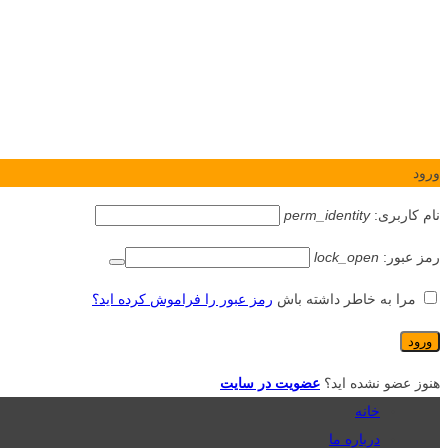
ورود
نام کاربری:
perm_identity
رمز عبور:
lock_open
مرا به خاطر داشته باش
رمز عبور را فراموش کرده اید؟
هنوز عضو نشده اید؟
عضویت در سایت
خانه
درباره ما