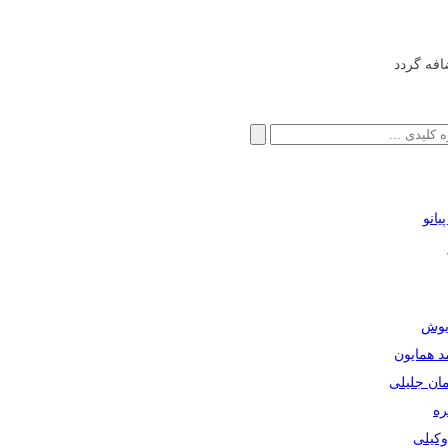
افه گردد
انو
ریوش
مد همایون
مان جلیلی
ره
دوکیلی