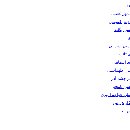
دی
دمهر عقیلی
یاوش قمیشی
سن یگانه
ی
یدون آسرایی
ی تلنت
ید انتظامی
رفان طهماسبی
صر چشم آذر
حسن نامجو
سان خواجه امیری
سکار هریس
ان بند