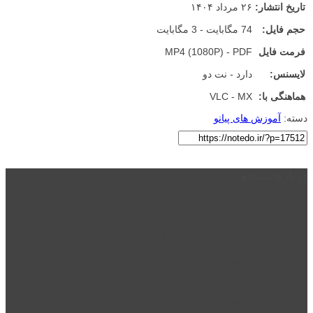
تاریخ انتشار:
۲۶ مرداد ۱۴۰۴
حجم فایل:
74 مگابایت - 3 مگابایت
فرمت فایل
MP4 (1080P) - PDF
لایسنس:
دارد - نت دو
هماهنگی با:
VLC - MX
دسته:
آموزش های پیانو
درباره نت دو
نت دو یکی از زیر مجموعه های نت دونی است که نت های نت نویسی شده
توسط نت دونی را به روشی ساده و ابتکاری آموزش می دهد.
location_on
قزوین - الوند
phone_android