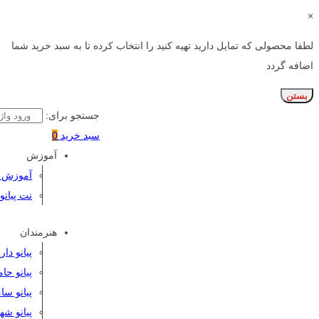
×
لطفا محصولی که تمایل دارید تهیه کنید را انتخاب کرده تا به سبد خرید شما
اضافه گردد
بستن
جستجو برای:
سبد خرید
0
آموزش
آموزش پی
نت پیانو
هنرمندان
پیانو دا
پیانو حا
پیانو سا
پیانو شه