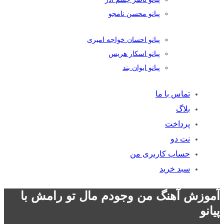
پیانو محسن نامجو
پیانو احسان خواجه امیری
پیانو اسکار هریس
پیانو ایوان بند
تماس با ما
بلاگ
پرداخت
نت دو
حساب کاربری من
سبد خرید
آموزش آهنگ من وجودم مال تو رامش با
پیانو