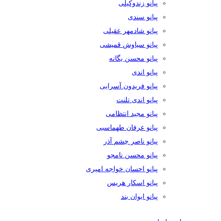
پیانو زندوکیلی
پیانو سندی
پیانو شادمهر عقیلی
پیانو سیاوش قمیشی
پیانو محسن یگانه
پیانو اندی
پیانو فریدون آسرایی
پیانو اندی تلنت
پیانو مجید انتظامی
پیانو عرفان طهماسبی
پیانو ناصر چشم آذر
پیانو محسن نامجو
پیانو احسان خواجه امیری
پیانو اسکار هریس
پیانو ایوان بند