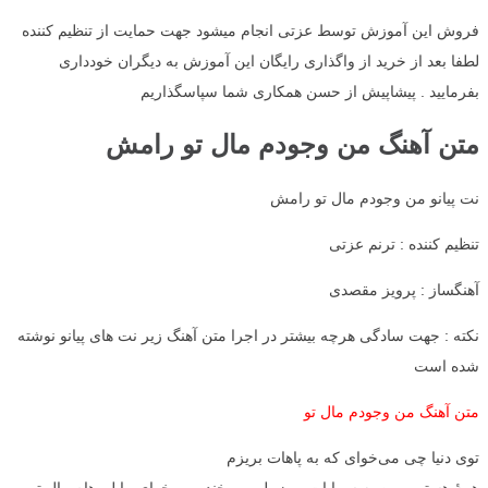
فروش این آموزش توسط عزتی انجام میشود جهت حمایت از تنظیم کننده
لطفا بعد از خرید از واگذاری رایگان این آموزش به دیگران خودداری
بفرمایید . پیشاپیش از حسن همکاری شما سپاسگذاریم
متن آهنگ من وجودم مال تو رامش
نت پیانو من وجودم مال تو رامش
تنظیم کننده : ترنم عزتی
آهنگساز : پرویز مقصدی
نکته : جهت سادگی هرچه بیشتر در اجرا متن آهنگ زیر نت های پیانو نوشته
شده است
متن آهنگ من وجودم مال تو
توی دنیا چی می‌خوای که به پاهات بریزم
همهٔ هستیمو من به سراپات بریزملب پر خنده می‌خوای بیا لب‌هام مال تو