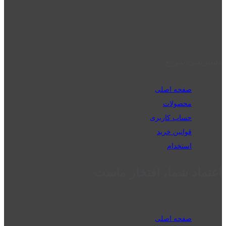
02832223098
perm_phone_msg
09192143350
دسترسی سریع
صفحه اصلی
محصولات
حساب کاربری
قوانین خرید
استخدام
اعتماد شما، افتخار ماست
صفحه اصلی