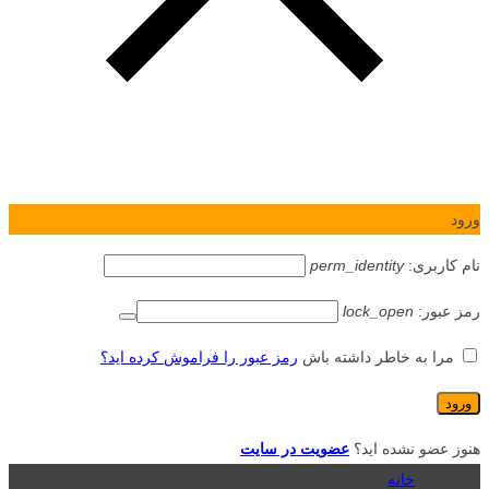
ورود
نام کاربری:
perm_identity
رمز عبور:
lock_open
مرا به خاطر داشته باش
رمز عبور را فراموش کرده اید؟
هنوز عضو نشده اید؟
عضویت در سایت
خانه