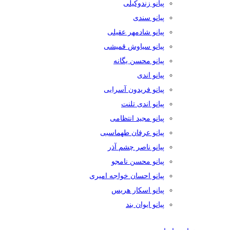
پیانو زندوکیلی
پیانو سندی
پیانو شادمهر عقیلی
پیانو سیاوش قمیشی
پیانو محسن یگانه
پیانو اندی
پیانو فریدون آسرایی
پیانو اندی تلنت
پیانو مجید انتظامی
پیانو عرفان طهماسبی
پیانو ناصر چشم آذر
پیانو محسن نامجو
پیانو احسان خواجه امیری
پیانو اسکار هریس
پیانو ایوان بند