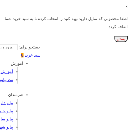
×
لطفا محصولی که تمایل دارید تهیه کنید را انتخاب کرده تا به سبد خرید شما
اضافه گردد
بستن
جستجو برای:
سبد خرید
0
آموزش
آموزش پی
نت پیانو
هنرمندان
پیانو دا
پیانو حا
پیانو سا
پیانو شه