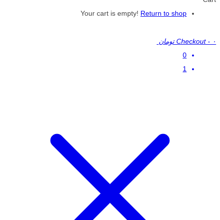
Your cart is empty!
Return to shop
۰ تومان
-
Checkout
0
1