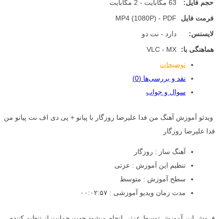
حجم فایل:
63 مگابایت - 2 مگابایت
فرمت فایل
MP4 (1080P) - PDF
لایسنس:
دارد - نت دو
هماهنگی با:
VLC - MX
توضیحات
نقد و بررسی‌ها (0)
سوال و جواب
ویدئو آموزش آهنگ من فدا علیرضا روزگار با پیانو + پی دی اف نت پیانو من
فدا علیرضا روزگار
آهنگ ساز : روزگار
تنظیم این آموزش : عزتی
سطح آموزش : متوسط
مدت زمان ویدیو آموزشی : ۰۰:۰۲:۵۷
فروش این آموزش توسط عزتی انجام میشود جهت حمایت از تنظیم کننده