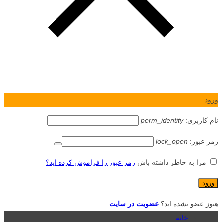
ورود
نام کاربری:
perm_identity
رمز عبور:
lock_open
مرا به خاطر داشته باش
رمز عبور را فراموش کرده اید؟
هنوز عضو نشده اید؟
عضویت در سایت
خانه