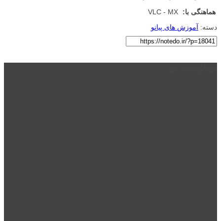
هماهنگی با:
VLC - MX
دسته:
آموزش های پیانو
درباره نت دو
نت دو یکی از زیر مجموعه های نت دونی است که نت های نت نویسی شده
توسط نت دونی را به روشی ساده و ابتکاری آموزش می دهد.
location_on
قزوین - الوند
phone_android
02832223098
perm_phone_msg
09192143350