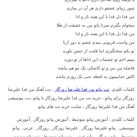
شور زیبای عشقو داری هر آن در میاری
من فدا دل فدا با این همه ناز و ادا
میخوام بگیرم سرتا پاتو من به عشقت از طلا
من فدا دل فدا با این همه ناز و ادا
من واست قربونی میدم چشم بد دور ازتا
تو یکم سختگیری اما قلبت از جنس بلوره
نبینم اخم تو چشمات این اداها از تو دوره
فاصله بین من و تو کاشکی یک مو هم نباشه
کاش جداییمون یه لحظه حتی یک روزم نباشه
کلمات کلیدی :
نت پیانو من فدا علیرضا روزگار
، نت آهنگ من فدا علیرضا
روزگار برای پیانو ، خرید نت من فدا علیرضا روزگار با پیانو ،نت موسیقی
آهنگ من فدا علیرضا روزگار ، سایت خرید نت های پیانو
کلمات کلیدی : آموزش پیانو متوسط , آموزش پیانو روزگار , آموزش
موسیقی , پیانو علیرضا روزگار , علیرضا روزگار , روزگار , عزتی , پیانو
متوسط , پیانو روزگار , پیانو عزتی , نت پیانو متوسط , نت پیانو نت دو ,