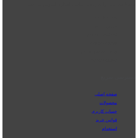
توسط نت دونی را به روشی ساده و ابتکاری آموزش می دهد.
location_on
قزوین - الوند
phone_android
02832223098
perm_phone_msg
09192143350
دسترسی سریع
صفحه اصلی
محصولات
حساب کاربری
قوانین خرید
استخدام