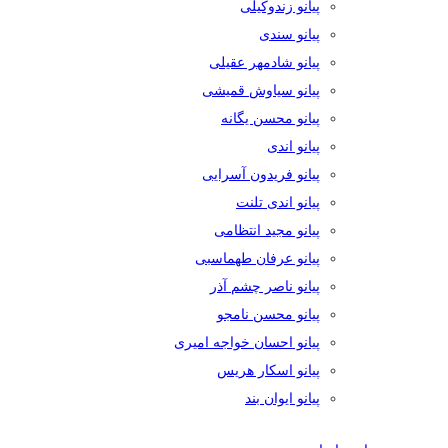
پیانو زندوکیلی
پیانو سندی
پیانو شادمهر عقیلی
پیانو سیاوش قمیشی
پیانو محسن یگانه
پیانو اندی
پیانو فریدون آسرایی
پیانو اندی تلنت
پیانو مجید انتظامی
پیانو عرفان طهماسبی
پیانو ناصر چشم آذر
پیانو محسن نامجو
پیانو احسان خواجه امیری
پیانو اسکار هریس
پیانو ایوان بند