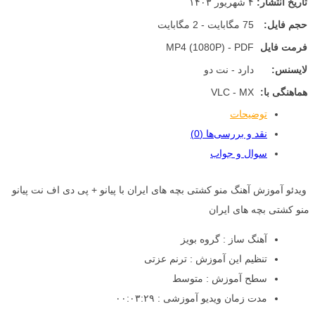
تاریخ انتشار:
۴ شهریور ۱۴۰۳
حجم فایل:
75 مگابایت - 2 مگابایت
فرمت فایل
MP4 (1080P) - PDF
لایسنس:
دارد - نت دو
هماهنگی با:
VLC - MX
توضیحات
نقد و بررسی‌ها (0)
سوال و جواب
ویدئو آموزش آهنگ منو کشتی بچه های ایران با پیانو + پی دی اف نت پیانو
منو کشتی بچه های ایران
آهنگ ساز : گروه بویز
تنظیم این آموزش : ترنم عزتی
سطح آموزش : متوسط
مدت زمان ویدیو آموزشی : ۰۰:۰۳:۲۹