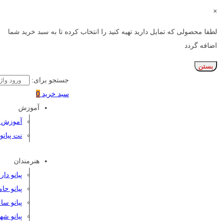
×
لطفا محصولی که تمایل دارید تهیه کنید را انتخاب کرده تا به سبد خرید شما
اضافه گردد
بستن
جستجو برای:
سبد خرید
0
آموزش
آموزش پی
نت پیانو
هنرمندان
پیانو دا
پیانو حا
پیانو سا
پیانو شه