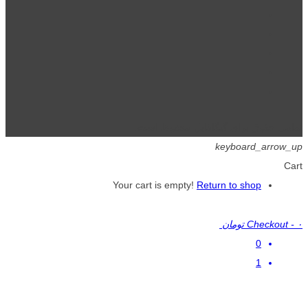
تمامی حقوق برای گیگافایل محفوظ است.
keyboard_arrow_up
Cart
Your cart is empty!
Return to shop
۰ تومان
-
Checkout
0
1