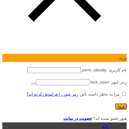
ورود
نام کاربری:
perm_identity
رمز عبور:
lock_open
مرا به خاطر داشته باش
رمز عبور را فراموش کرده اید؟
هنوز عضو نشده اید؟
عضویت در سایت
خانه