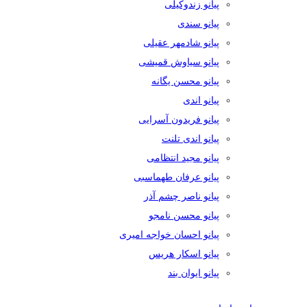
پیانو زندوکیلی
پیانو سندی
پیانو شادمهر عقیلی
پیانو سیاوش قمیشی
پیانو محسن یگانه
پیانو اندی
پیانو فریدون آسرایی
پیانو اندی تلنت
پیانو مجید انتظامی
پیانو عرفان طهماسبی
پیانو ناصر چشم آذر
پیانو محسن نامجو
پیانو احسان خواجه امیری
پیانو اسکار هریس
پیانو ایوان بند