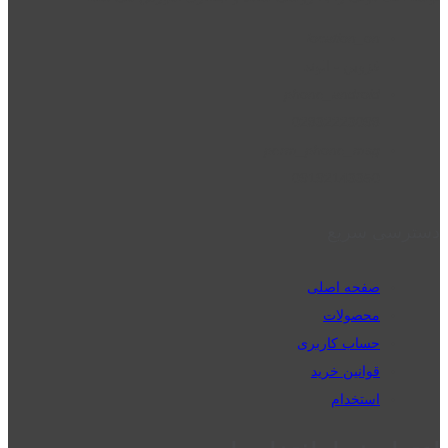
location_on
قزوین - الوند
phone_android
02832223098
perm_phone_msg
09192143350
دسترسی سریع
صفحه اصلی
محصولات
حساب کاربری
قوانین خرید
استخدام