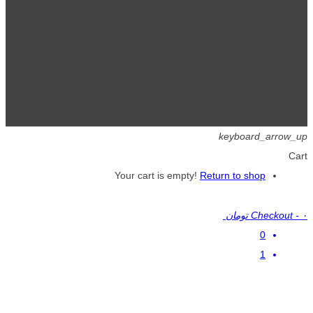
تمامی حقوق برای گیگافایل محفوظ است.
keyboard_arrow_up
Cart
Your cart is empty!
Return to shop
۰ تومان
-
Checkout
0
1