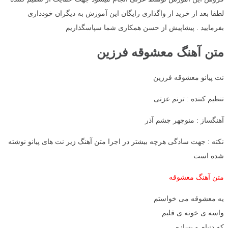
لطفا بعد از خرید از واگذاری رایگان این آموزش به دیگران خودداری
بفرمایید . پیشاپیش از حسن همکاری شما سپاسگذاریم
متن آهنگ معشوقه فرزین
نت پیانو معشوقه فرزین
تنظیم کننده : ترنم عزتی
آهنگساز : منوچهر چشم آذر
نکته : جهت سادگی هرچه بیشتر در اجرا متن آهنگ زیر نت های پیانو نوشته
شده است
متن آهنگ معشوقه
یه معشوقه می خواستم
واسه ی خونه ی قلبم
که دنیام و بسازه