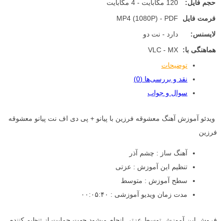
حجم فایل:
120 مگابایت - 4 مگابایت
فرمت فایل
MP4 (1080P) - PDF
لایسنس:
دارد - نت دو
هماهنگی با:
VLC - MX
توضیحات
نقد و بررسی‌ها (0)
سوال و جواب
ویدئو آموزش آهنگ معشوقه فرزین با پیانو + پی دی اف نت پیانو معشوقه
فرزین
آهنگ ساز : چشم آذر
تنظیم این آموزش : عزتی
سطح آموزش : متوسط
مدت زمان ویدیو آموزشی : ۰۰:۰۵:۴۰
فروش این آموزش توسط عزتی انجام میشود جهت حمایت از تنظیم کننده