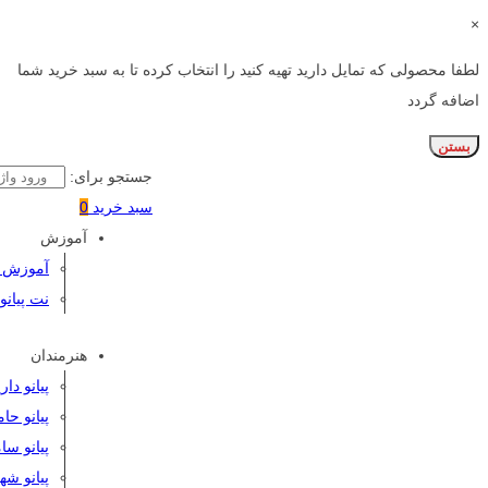
×
لطفا محصولی که تمایل دارید تهیه کنید را انتخاب کرده تا به سبد خرید شما
اضافه گردد
بستن
جستجو برای:
سبد خرید
0
آموزش
آموزش پی
نت پیانو
هنرمندان
پیانو دا
پیانو حا
پیانو سا
پیانو شه