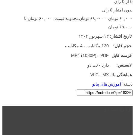
0
از
0
رأی
بدون امتیاز
0 رای
۶۰,۰۰۰
تومان
–
۶۹,۰۰۰
تومان
محدوده قیمت: ۶۰,۰۰۰ تومان تا
۶۹,۰۰۰ تومان
تاریخ انتشار:
۱۳ شهریور ۱۴۰۴
حجم فایل:
120 مگابایت - 4 مگابایت
فرمت فایل
MP4 (1080P) - PDF
لایسنس:
دارد - نت دو
هماهنگی با:
VLC - MX
دسته:
آموزش های پیانو
درباره نت دو
نت دو یکی از زیر مجموعه های نت دونی است که نت های نت نویسی شده
توسط نت دونی را به روشی ساده و ابتکاری آموزش می دهد.