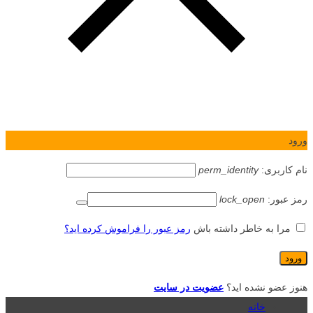
ورود
نام کاربری:
perm_identity
رمز عبور:
lock_open
مرا به خاطر داشته باش
رمز عبور را فراموش کرده اید؟
هنوز عضو نشده اید؟
عضویت در سایت
خانه