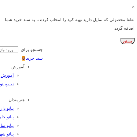
×
لطفا محصولی که تمایل دارید تهیه کنید را انتخاب کرده تا به سبد خرید شما
اضافه گردد
بستن
جستجو برای:
سبد خرید
0
آموزش
آموزش پی
نت پیانو
هنرمندان
پیانو دا
پیانو حا
پیانو سا
پیانو شه