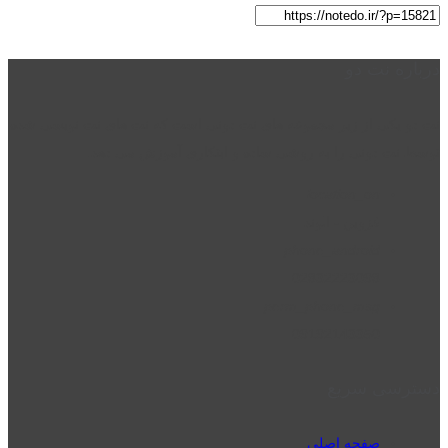
درباره نت دو
نت دو یکی از زیر مجموعه های نت دونی است که نت های نت نویسی شده
توسط نت دونی را به روشی ساده و ابتکاری آموزش می دهد.
location_on
قزوین - الوند
phone_android
02832223098
perm_phone_msg
09192143350
دسترسی سریع
صفحه اصلی