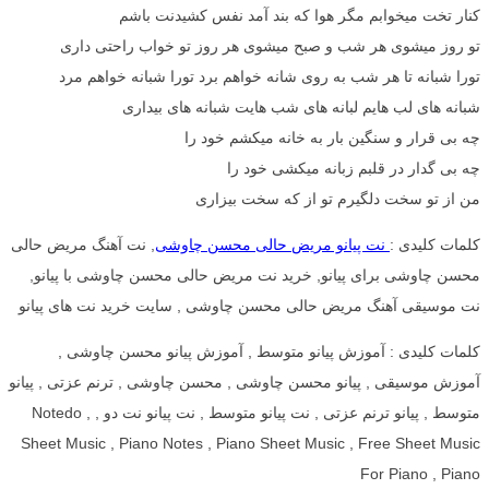
کنار تخت میخوابم مگر هوا که بند آمد نفس کشیدنت باشم
تو روز میشوی هر شب و صبح میشوی هر روز تو خواب راحتی داری
تورا شبانه تا هر شب به روی شانه خواهم برد تورا شبانه خواهم مرد
شبانه های لب هایم لبانه های شب هایت شبانه های بیداری
چه بی قرار و سنگین بار به خانه میکشم خود را
چه بی گدار در قلبم زبانه میکشی خود را
من از تو سخت دلگیرم تو از که سخت بیزاری
کلمات کلیدی :
نت پیانو مریض حالی محسن چاوشی
, نت آهنگ مریض حالی
محسن چاوشی برای پیانو, خرید نت مریض حالی محسن چاوشی با پیانو,
نت موسیقی آهنگ مریض حالی محسن چاوشی , سایت خرید نت های پیانو
کلمات کلیدی : آموزش پیانو متوسط , آموزش پیانو محسن چاوشی ,
آموزش موسیقی , پیانو محسن چاوشی , محسن چاوشی , ترنم عزتی , پیانو
متوسط , پیانو ترنم عزتی , نت پیانو متوسط , نت پیانو نت دو , Notedo ,
Sheet Music , Piano Notes , Piano Sheet Music , Free Sheet Music
For Piano , Piano