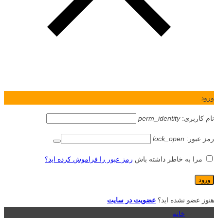
ورود
نام کاربری:
perm_identity
رمز عبور:
lock_open
مرا به خاطر داشته باش
رمز عبور را فراموش کرده اید؟
هنوز عضو نشده اید؟
عضویت در سایت
خانه