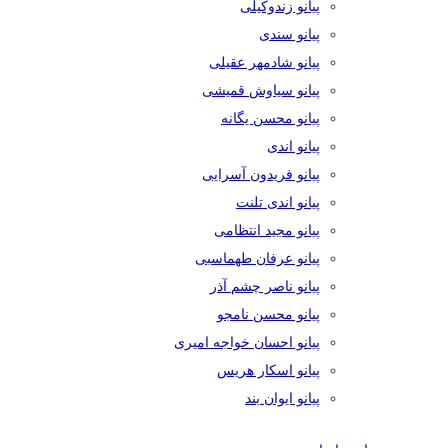
پیانو زندوکیلی
پیانو سندی
پیانو شادمهر عقیلی
پیانو سیاوش قمیشی
پیانو محسن یگانه
پیانو اندی
پیانو فریدون آسرایی
پیانو اندی تلنت
پیانو مجید انتظامی
پیانو عرفان طهماسبی
پیانو ناصر چشم آذر
پیانو محسن نامجو
پیانو احسان خواجه امیری
پیانو اسکار هریس
پیانو ایوان بند