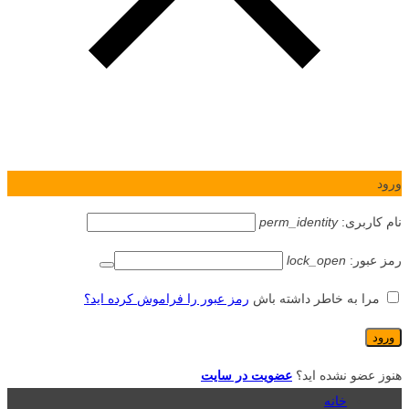
ورود
نام کاربری:
perm_identity
رمز عبور:
lock_open
مرا به خاطر داشته باش
رمز عبور را فراموش کرده اید؟
هنوز عضو نشده اید؟
عضویت در سایت
خانه