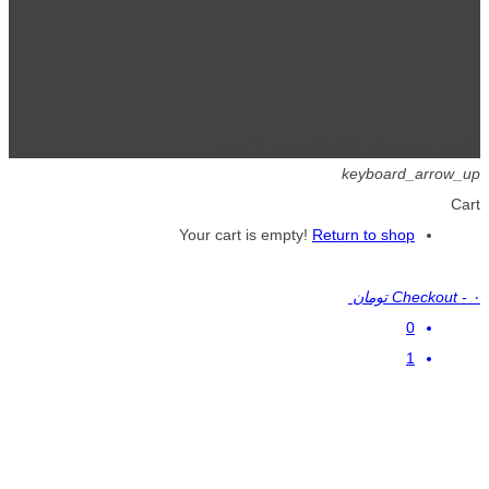
تمامی حقوق برای گیگافایل محفوظ است.
keyboard_arrow_up
Cart
Your cart is empty!
Return to shop
۰ تومان
-
Checkout
0
1