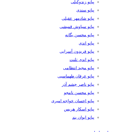
پیانو زندوکیلی
پیانو سندی
پیانو شادمهر عقیلی
پیانو سیاوش قمیشی
پیانو محسن یگانه
پیانو اندی
پیانو فریدون آسرایی
پیانو اندی تلنت
پیانو مجید انتظامی
پیانو عرفان طهماسبی
پیانو ناصر چشم آذر
پیانو محسن نامجو
پیانو احسان خواجه امیری
پیانو اسکار هریس
پیانو ایوان بند