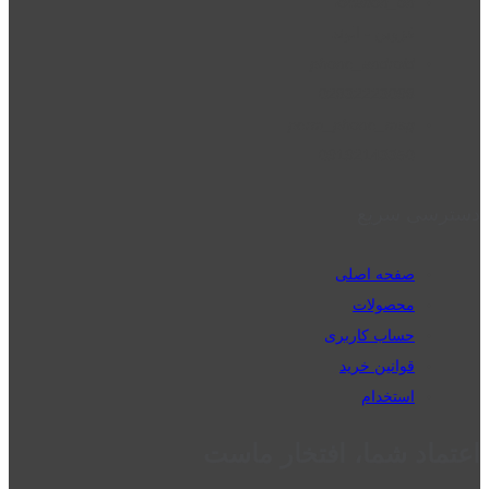
location_on
قزوین - الوند
phone_android
02832223098
perm_phone_msg
09192143350
دسترسی سریع
صفحه اصلی
محصولات
حساب کاربری
قوانین خرید
استخدام
اعتماد شما، افتخار ماست