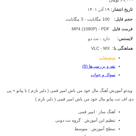
۶۹,۰۰۰ تومان
تاریخ انتشار:
۱۹ آذر ۱۴۰۱
حجم فایل:
100 مگابایت - 3 مگابایت
فرمت فایل
MP4 (1080P) - PDF
لایسنس:
دارد - نت دو
هماهنگی با:
VLC - MX
توضیحات
نقد و بررسی‌ها (0)
سوال و جواب
ویدئو آموزش آهنگ مال خود من باش امیر قمی ( دلبر نازم ) با پیانو + پی
دی اف نت پیانو مال خود من باش امیر قمی ( دلبر نازم )
آهنگ ساز : امیر قمی
تنظیم این آموزش : گروه نت دونی
سطح آموزش : متوسط