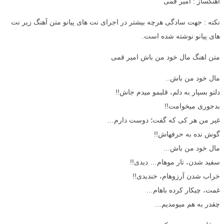
آهنگساز : امیر قمی
نکته : جهت سادگی هرچه بیشتر در اجرای نت های پیانو متن آهنگ زیر نت
های پیانو نوشته شده است.
متن اهنگ مال خود من باش امیر قمی
مال خود من باش..
دلتو بسپار به دلم، قلبمو میدم جاش!!
بدجوری میخوامت!!
غیر من هر کی که گفت؛ دوست دارم…
گوش نده به حرفهاش!!
مال خود من باش…
سفید شدن، تار موهام… دیدی!!
خراب شدن آرزوهام، خندیدی!!
غمت، چیکار کرده باهام…
چقدر به هم میومدیم…