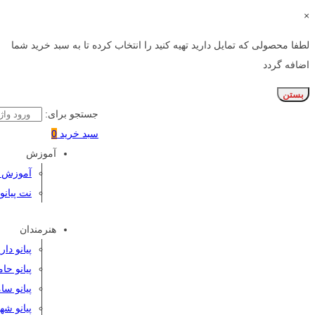
×
لطفا محصولی که تمایل دارید تهیه کنید را انتخاب کرده تا به سبد خرید شما
اضافه گردد
بستن
جستجو برای:
سبد خرید
0
آموزش
آموزش پی
نت پیانو
هنرمندان
پیانو دا
پیانو حا
پیانو سا
پیانو شه