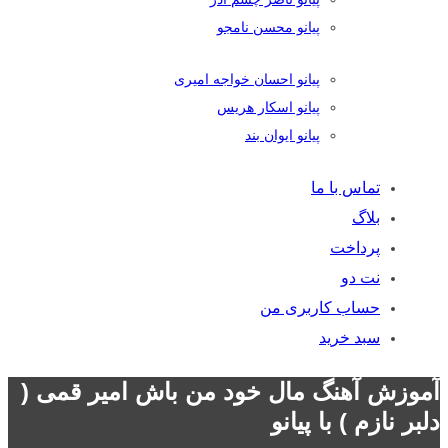
پیانو محسن نامجو
پیانو احسان خواجه امیری
پیانو اسکار هریس
پیانو ایوان بند
تماس با ما
بلاگ
پرداخت
نت دو
حساب کاربری من
سبد خرید
آموزش آهنگ مال خود من باش امیر قمی (
دلبر نازم ) با پیانو