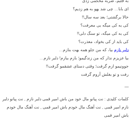
به قلبم، ضربه محکمی زدی
ای بابا… چی شد یهو به هم زدیم؟
حالا برگشتی؛ بعد سه سال!!
کی به کی میگه بی معرفت؟
کی به کی میگه، تو سنگ دلی!!
کی باید از کی بخواد، معذرت؟
دلبر نازم
بیا، که من جلو همه بهت بنازم…
بیا عزیزم نذار که من زندگیمو؛ بازم ببازم! دلبر نازم…
جوونیمو ازم گرفت؛ وقتی دستای عشقمو گرفت!!
رفت و تو بغلش آروم گرفت
—
کلمات کلیدی : نت پیانو مال خود من باش امیر قمی دلبر نازم , نت پیانو دلبر
نازم امیر قمی , نت آهنگ مال خودم باش امیر قمی , نت آهنگ مال خودم
باش امیر قمی