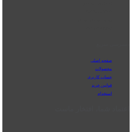
phone_android
02832223098
perm_phone_msg
09192143350
دسترسی سریع
صفحه اصلی
محصولات
حساب کاربری
قوانین خرید
استخدام
اعتماد شما، افتخار ماست