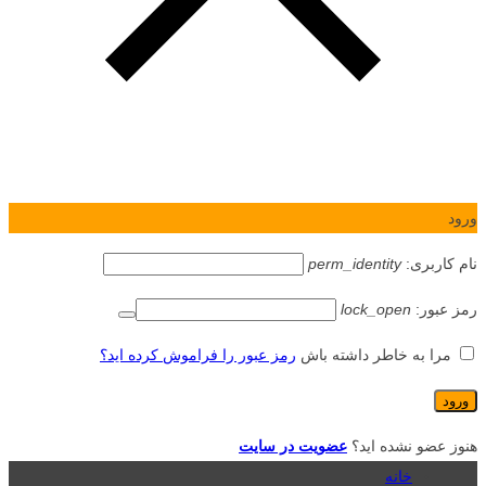
ورود
نام کاربری:
perm_identity
رمز عبور:
lock_open
مرا به خاطر داشته باش
رمز عبور را فراموش کرده اید؟
هنوز عضو نشده اید؟
عضویت در سایت
خانه