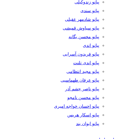
پیانو زندوکیلی
پیانو سندی
پیانو شادمهر عقیلی
پیانو سیاوش قمیشی
پیانو محسن یگانه
پیانو اندی
پیانو فریدون آسرایی
پیانو اندی تلنت
پیانو مجید انتظامی
پیانو عرفان طهماسبی
پیانو ناصر چشم آذر
پیانو محسن نامجو
پیانو احسان خواجه امیری
پیانو اسکار هریس
پیانو ایوان بند