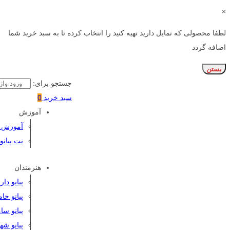
×
لطفا محصولی که تمایل دارید تهیه کنید را انتخاب کرده تا به سبد خرید شما
اضافه گردد
بستن
جستجو برای:
سبد خرید
0
آموزش
آموزش پی
نت پیانو
هنرمندان
پیانو دا
پیانو حا
پیانو سا
پیانو شه