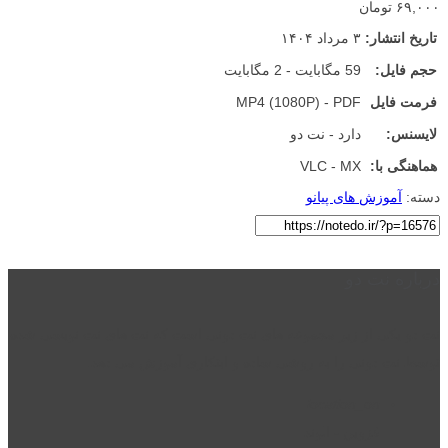
۶۹,۰۰۰ تومان
تاریخ انتشار:
۳ مرداد ۱۴۰۴
حجم فایل:
59 مگابایت - 2 مگابایت
فرمت فایل
MP4 (1080P) - PDF
لایسنس:
دارد - نت دو
هماهنگی با:
VLC - MX
دسته:
آموزش های پیانو
درباره نت دو
نت دو یکی از زیر مجموعه های نت دونی است که نت های نت نویسی شده
توسط نت دونی را به روشی ساده و ابتکاری آموزش می دهد.
location_on
قزوین - الوند